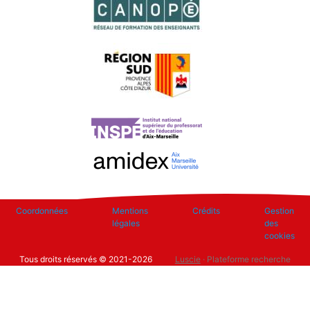
Footer
Coordonnées
Mentions
Crédits
Gestion
légales
des
cookies
Tous droits réservés © 2021-2026
Luscie
· Plateforme recherche