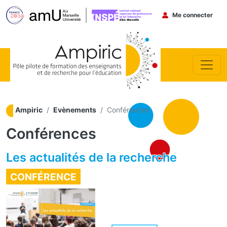
Menu du co
Me connecter
Aller au contenu principal
Ampiric
Evènements
Conférences
Conférences
Les actualités de la recherche
CONFÉRENCE