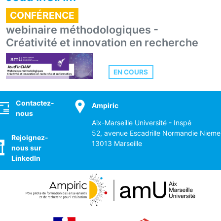
CONFÉRENCE
webinaire méthodologiques -
Créativité et innovation en recherche
EN COURS
ocial
Contactez-
Ampiric
nous
Aix-Marseille Université - Inspé
52, avenue Escadrille Normandie Nieme
Rejoignez-
13013 Marseille
nous sur
LinkedIn