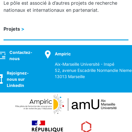
Le pôle est associé à d’autres projets de recherche
nationaux et internationaux en partenariat.
Projets
ocial
Contactez-
Ampiric
nous
Aix-Marseille Université - Inspé
52, avenue Escadrille Normandie Nieme
Rejoignez-
13013 Marseille
nous sur
LinkedIn