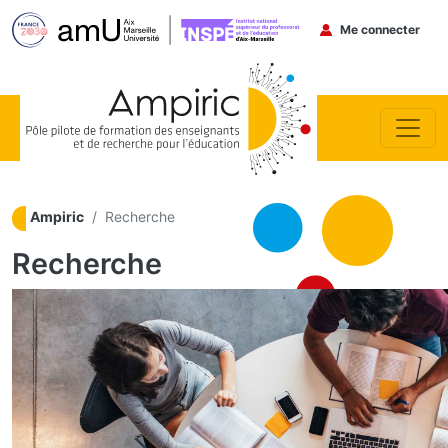
Menu du co
Me connecter
Aller au contenu principal
Ampiric
Recherche
Recherche