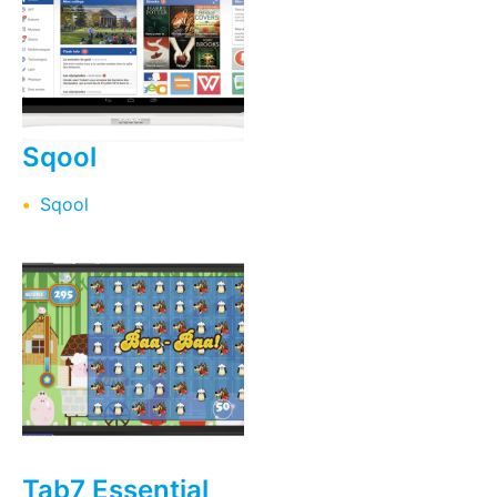
Sqool
Sqool
Tab7 Essential