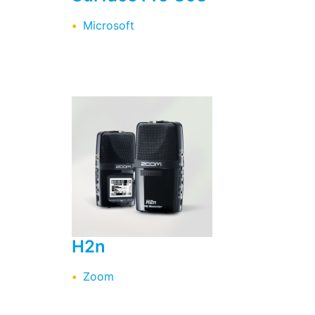
Microsoft
H2n
Zoom