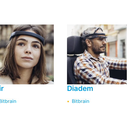
ir
Diadem
Bitbrain
Bitbrain