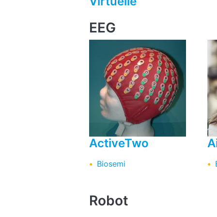
Virtuelle
EEG
ActiveTwo
A
Biosemi
Robot