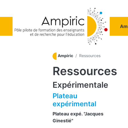
Aller au contenu principal
Na
Amp
Ampiric
Ressources
Ressources
Expérimentale
Plateau
expérimental
Plateau expé. "Jacques
Ginestié"