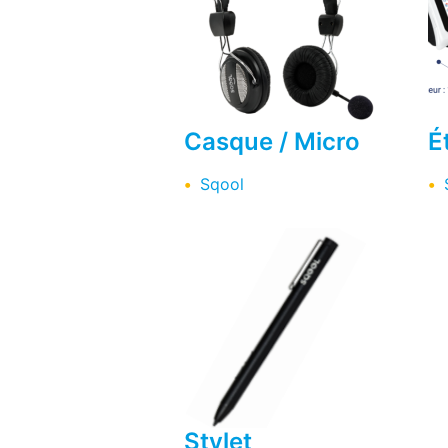
Casque / Micro
É
Sqool
Stylet