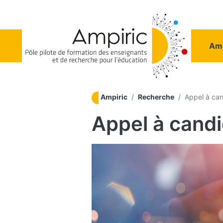
Aller au contenu principal
Na
Amp
Ampiric
Recherche
Appel à can
Appel à cand