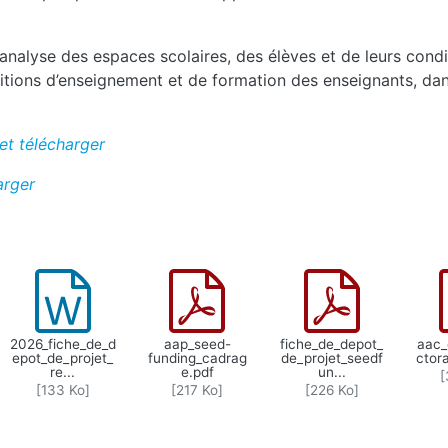
’analyse des espaces scolaires, des élèves et de leurs cond
ditions d’enseignement et de formation des enseignants, da
et télécharger
arger
2026_fiche_de_d
aap_seed-
fiche_de_depot_
aac_
epot_de_projet_
funding_cadrag
de_projet_seedf
ctor
re...
e.pdf
un...
[
[133 Ko]
[217 Ko]
[226 Ko]