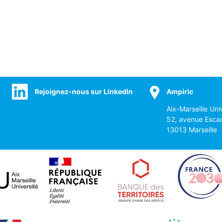
Rejoignez-nous sur LinkedIn
Ampiric
Aix-Marseille Uni
52, avenue Esca
13013 Marseille