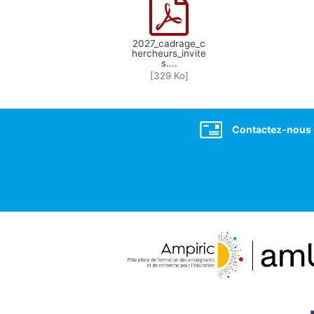
2027_cadrage_c
hercheurs_invite
s....
[329 Ko]
Social
Contactez-nous