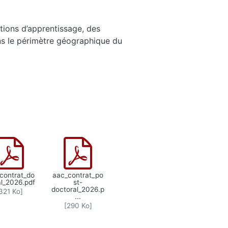
itions d’apprentissage, des
ns le périmètre géographique du
contrat_do
aac_contrat_po
al_2026.pdf
st-
doctoral_2026.p
321 Ko]
...
[290 Ko]