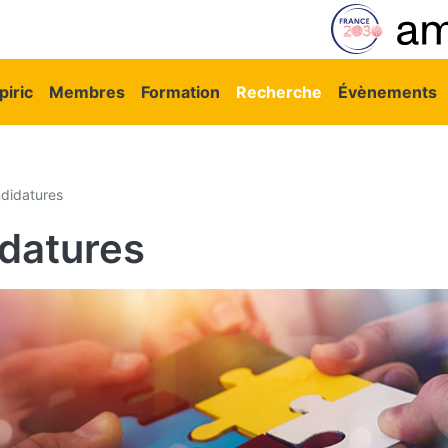
vigation principale
iric
Membres
Formation
Recherche
Évènements
didatures
idatures