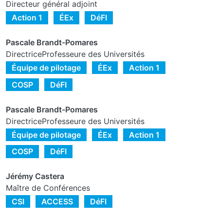
Directeur général adjoint
Action 1
ÉEx
DéFI
Pascale Brandt-Pomares
DirectriceProfesseure des Universités
Équipe de pilotage
ÉEx
Action 1
COSP
DéFI
Pascale Brandt-Pomares
DirectriceProfesseure des Universités
Équipe de pilotage
ÉEx
Action 1
COSP
DéFI
Jérémy Castera
Maître de Conférences
CSI
ACCESS
DéFI