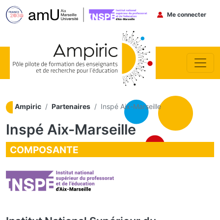
Menu du co
Me connecter
Aller au contenu principal
Ampiric
Partenaires
Inspé Aix-Marseille
Inspé Aix-Marseille
COMPOSANTE