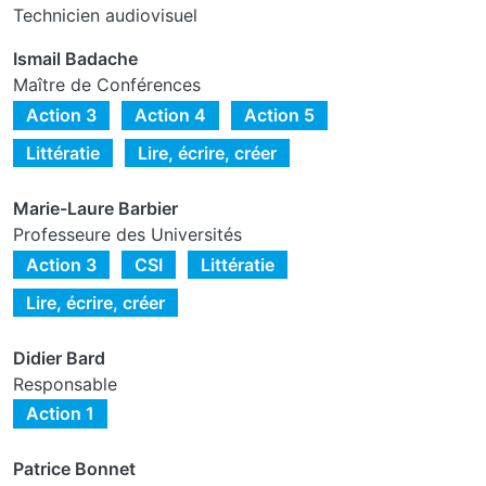
Technicien audiovisuel
Ismail Badache
Maître de Conférences
Action 3
Action 4
Action 5
Littératie
Lire, écrire, créer
Marie-Laure Barbier
Professeure des Universités
Action 3
CSI
Littératie
Lire, écrire, créer
Didier Bard
Responsable
Action 1
Patrice Bonnet