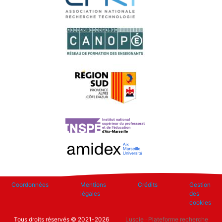
Footer
Coordonnées
Mentions
Crédits
Gestion
légales
des
cookies
Tous droits réservés © 2021-2026
Luscie
· Plateforme recherche