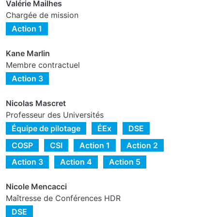
Valérie Mailhes
Chargée de mission
Action 1
Kane Marlin
Membre contractuel
Action 3
Nicolas Mascret
Professeur des Universités
Équipe de pilotage
ÉEx
DSE
COSP
CSI
Action 1
Action 2
Action 3
Action 4
Action 5
Nicole Mencacci
Maîtresse de Conférences HDR
DSE