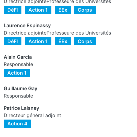
Directrice adjointeProfesseure des Universités
DéFI
Action 1
ÉEx
Corps
Laurence Espinassy
Directrice adjointeProfesseure des Universités
DéFI
Action 1
ÉEx
Corps
Alain Garcia
Responsable
Action 1
Guillaume Gay
Responsable
Patrice Laisney
Directeur général adjoint
Action 4