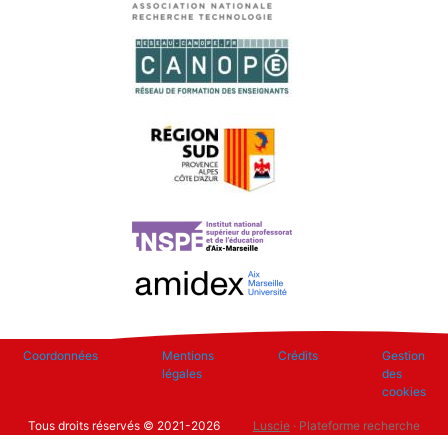
Footer
Coordonnées
Mentions
Crédits
Gestion
légales
des
cookies
Tous droits réservés © 2021-2026
Luscie
· Plateforme recherche