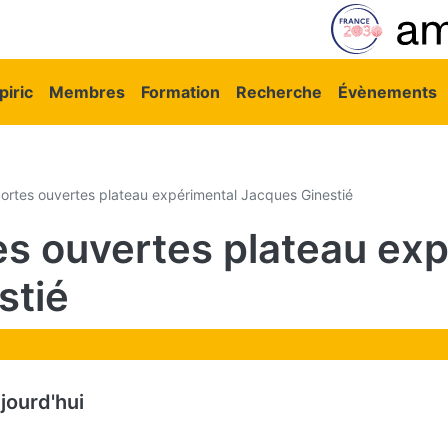
vigation principale
iric
Membres
Formation
Recherche
Évènements
ortes ouvertes plateau expérimental Jacques Ginestié
es ouvertes plateau exp
stié
jourd'hui