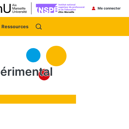
Menu du 
Me connecter
Ressources
érimental