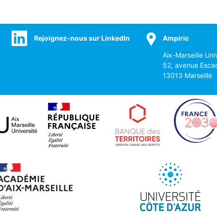
Rejoignez-nous sur LinkedIn
Ampiric
Aix-Marseille Uni
52, avenue Esca
13013 Marseille