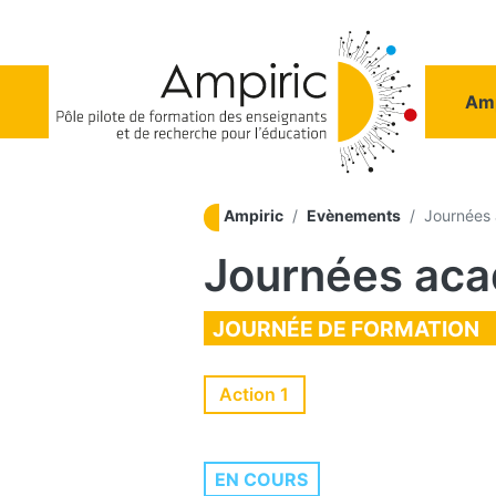
Aller au contenu principal
Na
Amp
Ampiric
Evènements
Journées 
Journées aca
JOURNÉE DE FORMATION
Action 1
EN COURS