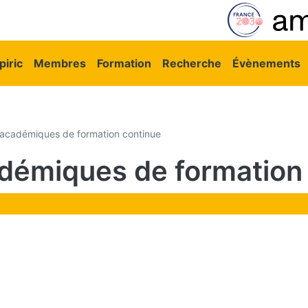
vigation principale
iric
Membres
Formation
Recherche
Évènements
académiques de formation continue
démiques de formation