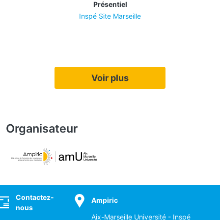
Présentiel
Inspé Site Marseille
Voir plus
Organisateur
ocial
Contactez-
Ampiric
nous
Aix-Marseille Université - Inspé