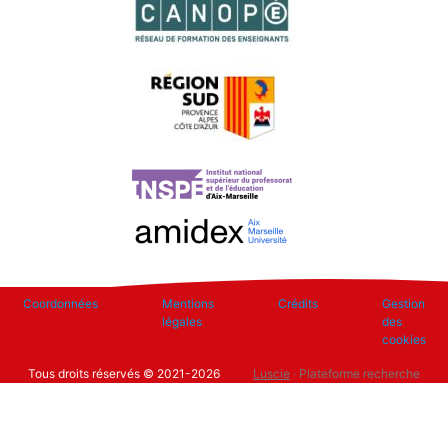
Footer
Coordonnées
Mentions
Crédits
Gestion
légales
des
cookies
Tous droits réservés © 2021-2026
Luscie
· Plateforme recherche