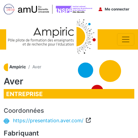
Menu du co
Me connecter
Aller au contenu principal
Ampiric
Aver
Aver
ENTREPRISE
Coordonnées
https://presentation.aver.com/
Fabriquant