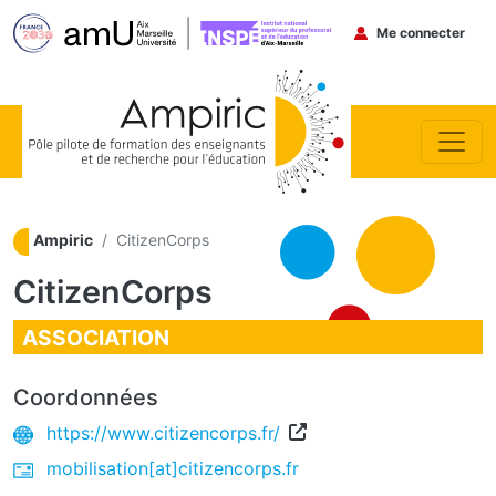
Menu du co
Me connecter
Aller au contenu principal
Ampiric
CitizenCorps
CitizenCorps
ASSOCIATION
Coordonnées
https://www.citizencorps.fr/
mobilisation[at]citizencorps.fr