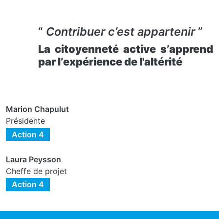
“
Contribuer c’est appartenir
”
La citoyenneté active s’apprend
par l’expérience de l'altérité
Marion Chapulut
Présidente
Action 4
Laura Peysson
Cheffe de projet
Action 4
ocial