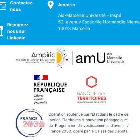
Contactez-
Ampiric
nous
Aix-Marseille Université - Inspé
52, avenue Escadrille Normandie Nieme
Rejoignez-
13013 Marseille
nous sur
LinkedIn
Opération soutenue par l’État dans le cadre de
l’action "Territoires d'innovation pédagogique"
du Programme d’investissements d'avenir /
France 2030, opéré par la Caisse des Dépôts.