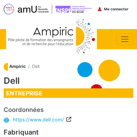
Menu du co
Me connecter
Aller au contenu principal
Ampiric
Dell
Dell
ENTREPRISE
Coordonnées
https://www.dell.com/
Fabriquant