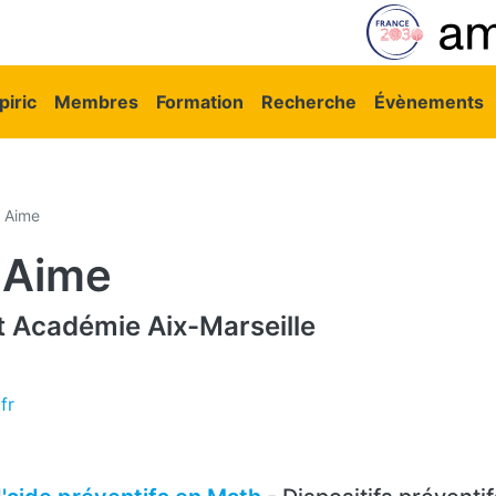
vigation principale
iric
Membres
Formation
Recherche
Évènements
 Aime
 Aime
t
Académie Aix-Marseille
fr