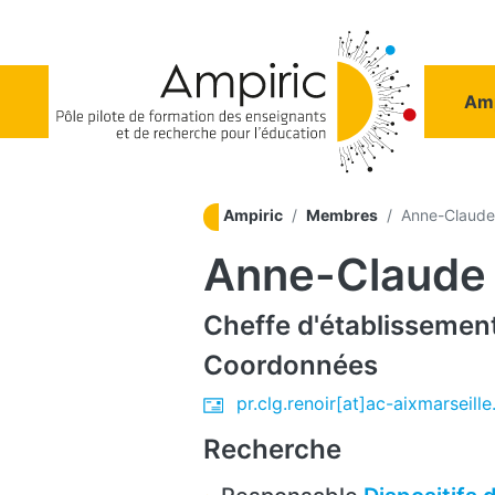
Aller au contenu principal
Na
Amp
Ampiric
Membres
Anne-Claude
Anne-Claude
Cheffe d'établissemen
Coordonnées
pr.clg.renoir[at]ac-aixmarseille.
Recherche