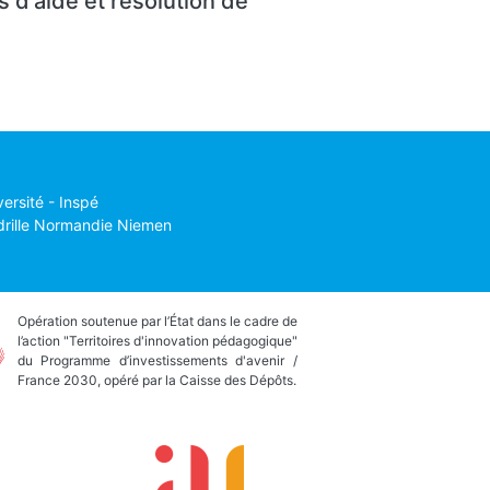
s d'aide et résolution de
versité - Inspé
drille Normandie Niemen
Opération soutenue par l’État dans le cadre de
l’action "Territoires d'innovation pédagogique"
du Programme d’investissements d'avenir /
France 2030, opéré par la Caisse des Dépôts.