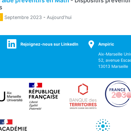
d'aide préventifs en Math
- Dispositifs préventif
s
E
Septembre 2023
-
Aujourd'hui
Rejoignez-nous sur LinkedIn
Ampiric
Aix-Marseille Uni
52, avenue Esca
13013 Marseille