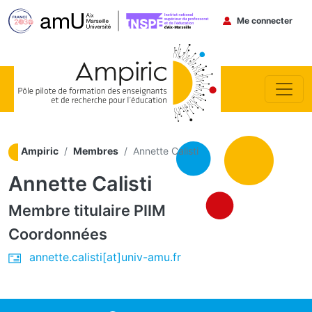
Menu du co
Me connecter
Aller au contenu principal
Ampiric
Membres
Annette Calisti
Annette Calisti
Membre titulaire
PIIM
Coordonnées
annette.calisti[at]univ-amu.fr
ocial