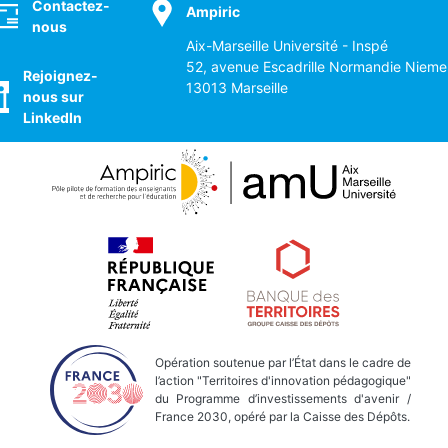
Contactez-
Ampiric
nous
Aix-Marseille Université - Inspé
52, avenue Escadrille Normandie Nieme
Rejoignez-
13013 Marseille
nous sur
LinkedIn
Opération soutenue par l’État dans le cadre de
l’action "Territoires d'innovation pédagogique"
du Programme d’investissements d'avenir /
France 2030, opéré par la Caisse des Dépôts.