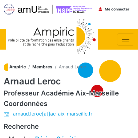
Menu du co
Me connecter
Aller au contenu principal
Ampiric
Membres
Arnaud Leroc
Arnaud Leroc
Professeur
Académie Aix-Marseille
Coordonnées
arnaud.leroc[at]ac-aix-marseille.fr
Recherche