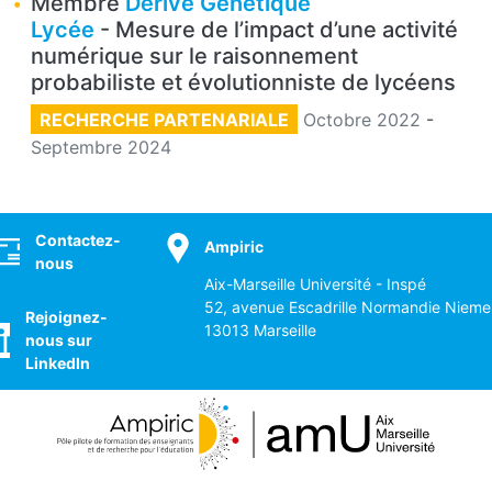
Membre
Dérive Génétique
Lycée
- Mesure de l’impact d’une activité
numérique sur le raisonnement
probabiliste et évolutionniste de lycéens
RECHERCHE PARTENARIALE
Octobre 2022
-
Septembre 2024
ocial
Contactez-
Ampiric
nous
Aix-Marseille Université - Inspé
52, avenue Escadrille Normandie Nieme
Rejoignez-
13013 Marseille
nous sur
LinkedIn