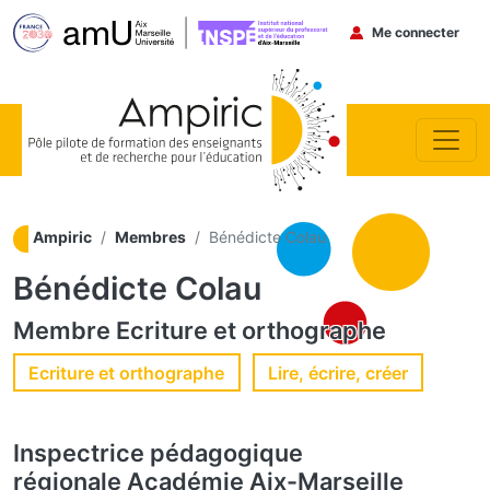
Menu du co
Me connecter
Aller au contenu principal
Ampiric
Membres
Bénédicte Colau
Bénédicte Colau
Membre
Ecriture et orthographe
Ecriture et orthographe
Lire, écrire, créer
Inspectrice pédagogique
régionale
Académie Aix-Marseille