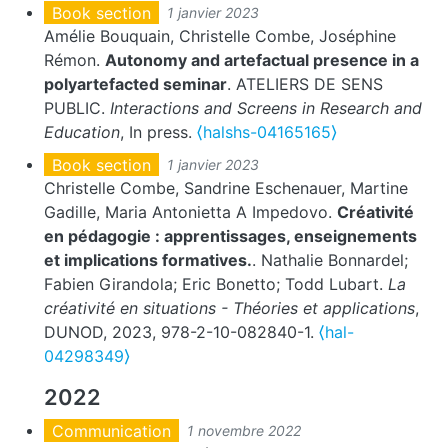
Book section
1 janvier 2023
Amélie Bouquain, Christelle Combe, Joséphine
Rémon.
Autonomy and artefactual presence in a
polyartefacted seminar
. ATELIERS DE SENS
PUBLIC.
Interactions and Screens in Research and
Education
, In press.
⟨halshs-04165165⟩
Book section
1 janvier 2023
Christelle Combe, Sandrine Eschenauer, Martine
Gadille, Maria Antonietta A Impedovo.
Créativité
en pédagogie : apprentissages, enseignements
et implications formatives.
. Nathalie Bonnardel;
Fabien Girandola; Eric Bonetto; Todd Lubart.
La
créativité en situations - Théories et applications
,
DUNOD, 2023, 978-2-10-082840-1.
⟨hal-
04298349⟩
2022
Communication
1 novembre 2022