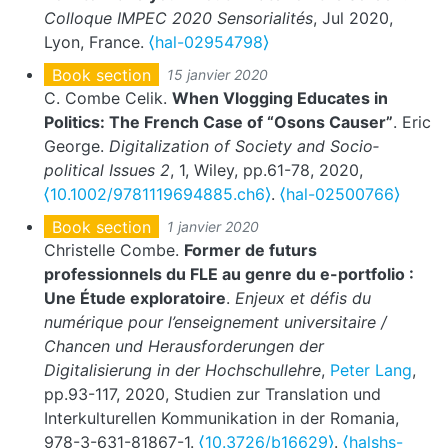
Colloque IMPEC 2020 Sensorialités
, Jul 2020,
Lyon, France.
⟨hal-02954798⟩
Book section
15 janvier 2020
C. Combe Celik.
When Vlogging Educates in
Politics: The French Case of “Osons Causer”
. Eric
George.
Digitalization of Society and Socio‐
political Issues 2
, 1, Wiley, pp.61-78, 2020,
⟨10.1002/9781119694885.ch6⟩
.
⟨hal-02500766⟩
Book section
1 janvier 2020
Christelle Combe.
Former de futurs
professionnels du FLE au genre du e-portfolio :
Une Étude exploratoire
.
Enjeux et défis du
numérique pour l’enseignement universitaire /
Chancen und Herausforderungen der
Digitalisierung in der Hochschullehre
,
Peter Lang
,
pp.93-117, 2020, Studien zur Translation und
Interkulturellen Kommunikation in der Romania,
978-3-631-81867-1.
⟨10.3726/b16629⟩
.
⟨halshs-