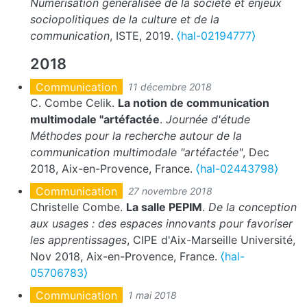
Numérisation généralisée de la société et enjeux
sociopolitiques de la culture et de la
communication
, ISTE, 2019.
⟨hal-02194777⟩
2018
Communication
11 décembre 2018
C. Combe Celik.
La notion de communication
multimodale "artéfactée
.
Journée d'étude
Méthodes pour la recherche autour de la
communication multimodale "artéfactée"
, Dec
2018, Aix-en-Provence, France.
⟨hal-02443798⟩
Communication
27 novembre 2018
Christelle Combe.
La salle PEPIM
.
De la conception
aux usages : des espaces innovants pour favoriser
les apprentissages
, CIPE d'Aix-Marseille Université,
Nov 2018, Aix-en-Provence, France.
⟨hal-
05706783⟩
Communication
1 mai 2018