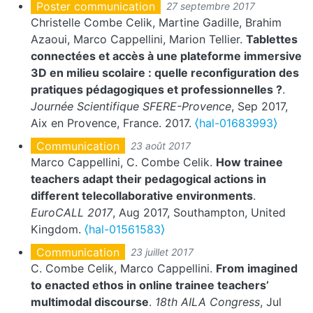
Poster communication
27 septembre 2017
Christelle Combe Celik, Martine Gadille, Brahim
Azaoui, Marco Cappellini, Marion Tellier.
Tablettes
connectées et accès à une plateforme immersive
3D en milieu scolaire : quelle reconfiguration des
pratiques pédagogiques et professionnelles ?
.
Journée Scientifique SFERE-Provence
, Sep 2017,
Aix en Provence, France. 2017.
⟨hal-01683993⟩
Communication
23 août 2017
Marco Cappellini, C. Combe Celik.
How trainee
teachers adapt their pedagogical actions in
different telecollaborative environments
.
EuroCALL 2017
, Aug 2017, Southampton, United
Kingdom.
⟨hal-01561583⟩
Communication
23 juillet 2017
C. Combe Celik, Marco Cappellini.
From imagined
to enacted ethos in online trainee teachers’
multimodal discourse
.
18th AILA Congress
, Jul