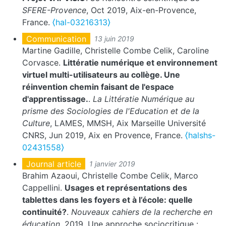
SFERE-Provence
, Oct 2019, Aix-en-Provence,
France.
⟨hal-03216313⟩
Communication
13 juin 2019
Martine Gadille, Christelle Combe Celik, Caroline
Corvasce.
Littératie numérique et environnement
virtuel multi-utilisateurs au collège. Une
réinvention chemin faisant de l'espace
d'apprentissage.
.
La Littératie Numérique au
prisme des Sociologies de l'Education et de la
Culture
, LAMES, MMSH, Aix Marseille Université
CNRS, Jun 2019, Aix en Provence, France.
⟨halshs-
02431558⟩
Journal article
1 janvier 2019
Brahim Azaoui, Christelle Combe Celik, Marco
Cappellini.
Usages et représentations des
tablettes dans les foyers et à l’école: quelle
continuité?
.
Nouveaux cahiers de la recherche en
éducation
, 2019, Une approche sociocritique :