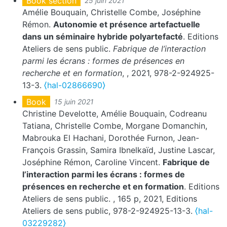
Book section
25 juin 2021
Amélie Bouquain, Christelle Combe, Joséphine
Rémon.
Autonomie et présence artefactuelle
dans un séminaire hybride polyartefacté
. Editions
Ateliers de sens public.
Fabrique de l’interaction
parmi les écrans : formes de présences en
recherche et en formation
,
, 2021, 978-2-924925-
13-3.
⟨hal-02866690⟩
Book
15 juin 2021
Christine Develotte, Amélie Bouquain, Codreanu
Tatiana, Christelle Combe, Morgane Domanchin,
Mabrouka El Hachani, Dorothée Furnon, Jean-
François Grassin, Samira Ibnelkaïd, Justine Lascar,
Joséphine Rémon, Caroline Vincent.
Fabrique de
l’interaction parmi les écrans : formes de
présences en recherche et en formation
. Editions
Ateliers de sens public.
, 165 p, 2021, Editions
Ateliers de sens public, 978-2-924925-13-3.
⟨hal-
03229282⟩