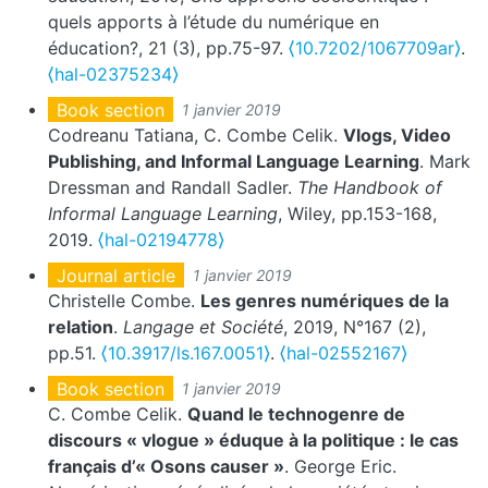
quels apports à l’étude du numérique en
éducation?, 21 (3), pp.75-97.
⟨10.7202/1067709ar⟩
.
⟨hal-02375234⟩
Book section
1 janvier 2019
Codreanu Tatiana, C. Combe Celik.
Vlogs, Video
Publishing, and Informal Language Learning
. Mark
Dressman and Randall Sadler.
The Handbook of
Informal Language Learning
, Wiley, pp.153-168,
2019.
⟨hal-02194778⟩
Journal article
1 janvier 2019
Christelle Combe.
Les genres numériques de la
relation
.
Langage et Société
, 2019, N°167 (2),
pp.51.
⟨10.3917/ls.167.0051⟩
.
⟨hal-02552167⟩
Book section
1 janvier 2019
C. Combe Celik.
Quand le technogenre de
discours « vlogue » éduque à la politique : le cas
français d’« Osons causer »
. George Eric.