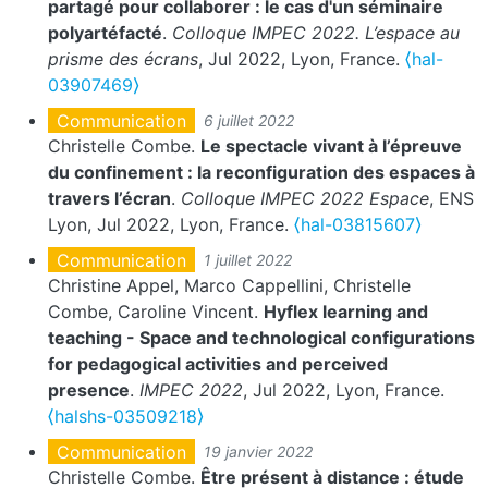
partagé pour collaborer : le cas d'un séminaire
polyartéfacté
.
Colloque IMPEC 2022. L’espace au
prisme des écrans
, Jul 2022, Lyon, France.
⟨hal-
03907469⟩
Communication
6 juillet 2022
Christelle Combe.
Le spectacle vivant à l’épreuve
du confinement : la reconfiguration des espaces à
travers l’écran
.
Colloque IMPEC 2022 Espace
, ENS
Lyon, Jul 2022, Lyon, France.
⟨hal-03815607⟩
Communication
1 juillet 2022
Christine Appel, Marco Cappellini, Christelle
Combe, Caroline Vincent.
Hyflex learning and
teaching - Space and technological configurations
for pedagogical activities and perceived
presence
.
IMPEC 2022
, Jul 2022, Lyon, France.
⟨halshs-03509218⟩
Communication
19 janvier 2022
Christelle Combe.
Être présent à distance : étude