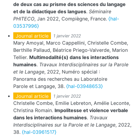
de deux cas au prisme des sciences du langage
et de la didactique des langues
.
Séminaire
PHITECO
, Jan 2022, Compiègne, France.
⟨hal-
03537996⟩
Journal article
1 janvier 2022
Mary Amoyal, Marco Cappellini, Christelle Combe,
Berthille Pallaud, Béatrice Priego-Valverde, Marion
Tellier.
Multimodalité(s) dans les interactions
humaines
.
Travaux Interdisciplinaires sur la Parole
et le Langage
, 2022, Numéro spécial :
Panorama des recherches au Laboratoire
Parole et Langage, 38.
⟨hal-03948653⟩
Journal article
1 janvier 2022
Christelle Combe, Emilie Lebreton, Amélie Leconte,
Christina Romain.
Impolitesse et violence verbale
dans les interactions humaines
.
Travaux
Interdisciplinaires sur la Parole et le Langage
, 2022,
38.
⟨hal-03961517⟩