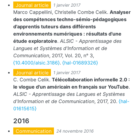
Journal article
1 janvier 2017
Marco Cappellini, Christelle Combe Celik.
Analyser
des compétences techno-sémio-pédagogiques
d'apprentis tuteurs dans différents
environnements numériques : résultats d'une
étude exploratoire
.
ALSIC - Apprentissage des
Langues et Systèmes d'Information et de
Communication
, 2017, Vol. 20, n° 3,
⟨10.4000/alsic.3186⟩
.
⟨hal-01689326⟩
Journal article
1 janvier 2017
C. Combe Celik.
Télécollaboration informelle 2.0 :
le vlogue d'un américain en français sur YouTube
.
ALSIC - Apprentissage des Langues et Systèmes
d'Information et de Communication
, 2017, 20.
⟨hal-
01615615⟩
2016
Communication
24 novembre 2016