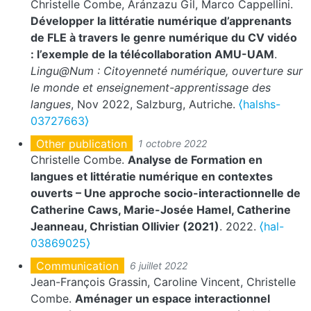
Christelle Combe, Aránzazu Gil, Marco Cappellini.
Développer la littératie numérique d’apprenants
de FLE à travers le genre numérique du CV vidéo
: l’exemple de la télécollaboration AMU-UAM
.
Lingu@Num : Citoyenneté numérique, ouverture sur
le monde et enseignement-apprentissage des
langues
, Nov 2022, Salzburg, Autriche.
⟨halshs-
03727663⟩
Other publication
1 octobre 2022
Christelle Combe.
Analyse de Formation en
langues et littératie numérique en contextes
ouverts – Une approche socio-interactionnelle de
Catherine Caws, Marie-Josée Hamel, Catherine
Jeanneau, Christian Ollivier (2021)
. 2022.
⟨hal-
03869025⟩
Communication
6 juillet 2022
Jean-François Grassin, Caroline Vincent, Christelle
Combe.
Aménager un espace interactionnel