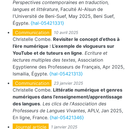
Perspectives contemporaines en traduction,
langues et littérature
, Faculté Al-Alsun de
l'Université de Beni-Suef, May 2025, Beni Suef,
Égypte.
⟨hal-05421331⟩
Communication
10 avril 2025
Christelle Combe.
Revisiter le concept d’ethos à
l’ère numérique : L’exemple de vlogueurs sur
YouTube et de tuteurs en ligne
.
Ecriture et
lectures multiples des textes
, Association
Egyptienne des Professeurs de Français, Apr 2025,
Ismailia, Égypte.
⟨hal-05421313⟩
Communication
23 janvier 2025
Christelle Combe.
Littératie numérique et genres
numériques dans l’enseignement/apprentissage
des langues
.
Les clics de l'Association des
Professeurs de Langues Vivantes
, APLV, Jan 2025,
En ligne, France.
⟨hal-05421346⟩
Journal article
1 janvier 2025