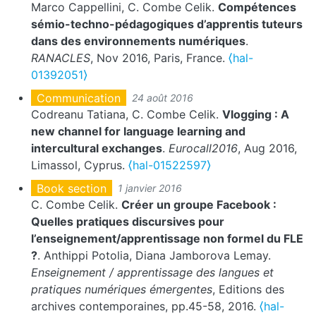
Marco Cappellini, C. Combe Celik.
Compétences
sémio-techno-pédagogiques d’apprentis tuteurs
dans des environnements numériques
.
RANACLES
, Nov 2016, Paris, France.
⟨hal-
01392051⟩
Communication
24 août 2016
Codreanu Tatiana, C. Combe Celik.
Vlogging : A
new channel for language learning and
intercultural exchanges
.
Eurocall2016
, Aug 2016,
Limassol, Cyprus.
⟨hal-01522597⟩
Book section
1 janvier 2016
C. Combe Celik.
Créer un groupe Facebook :
Quelles pratiques discursives pour
l’enseignement/apprentissage non formel du FLE
?
. Anthippi Potolia, Diana Jamborova Lemay.
Enseignement / apprentissage des langues et
pratiques numériques émergentes
, Editions des
archives contemporaines, pp.45-58, 2016.
⟨hal-