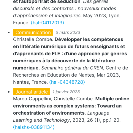
et l’autoportrait de séduction
.
Des genres
discursifs et des contextes : nouveaux modes
d'appréhension et imaginaires
, May 2023, Lyon,
France.
⟨hal-04112013⟩
Communication
6 mars 2023
Christelle Combe.
Développer les compétences
en littératie numérique de futurs enseignants et
d’apprenants de FLE : d’une approche par genres
numériques à la découverte de la littérature
numérique
.
Séminaire général du CREN
, Centre de
Recherches en Education de Nantes, Mar 2023,
Nantes, France.
⟨hal-04348728⟩
Journal article
1 janvier 2023
Marco Cappellini, Christelle Combe.
Multiple online
environments as complex systems: Toward an
orchestration of environments
.
Language
Learning and Technology
, 2023, 26 (1), pp.1-20.
⟨halshs-03891134⟩