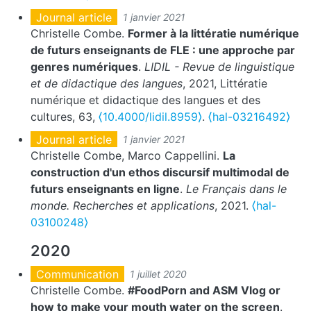
Journal article
1 janvier 2021
Christelle Combe.
Former à la littératie numérique
de futurs enseignants de FLE : une approche par
genres numériques
.
LIDIL - Revue de linguistique
et de didactique des langues
, 2021, Littératie
numérique et didactique des langues et des
cultures, 63,
⟨10.4000/lidil.8959⟩
.
⟨hal-03216492⟩
Journal article
1 janvier 2021
Christelle Combe, Marco Cappellini.
La
construction d'un ethos discursif multimodal de
futurs enseignants en ligne
.
Le Français dans le
monde. Recherches et applications
, 2021.
⟨hal-
03100248⟩
2020
Communication
1 juillet 2020
Christelle Combe.
#FoodPorn and ASM Vlog or
how to make your mouth water on the screen
.