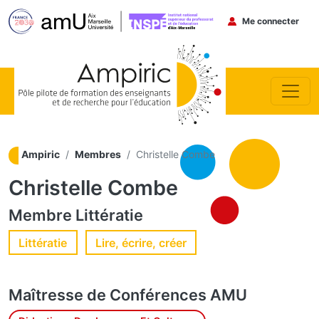
Menu du co
Me connecter
Aller au contenu principal
Ampiric
Membres
Christelle Combe
Christelle Combe
Membre
Littératie
Littératie
Lire, écrire, créer
Maîtresse de Conférences
AMU