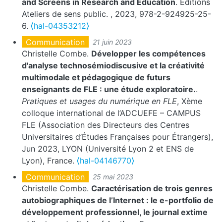
and Screens in Research and Education
. Editions
Ateliers de sens public.
, 2023, 978-2-924925-25-
6.
⟨hal-04353212⟩
Communication
21 juin 2023
Christelle Combe.
Développer les compétences
d'analyse technosémiodiscusive et la créativité
multimodale et pédagogique de futurs
enseignants de FLE : une étude exploratoire.
.
Pratiques et usages du numérique en FLE
, Xème
colloque international de l’ADCUEFE – CAMPUS
FLE (Association des Directeurs des Centres
Universitaires d’Études Françaises pour Étrangers),
Jun 2023, LYON (Université Lyon 2 et ENS de
Lyon), France.
⟨hal-04146770⟩
Communication
25 mai 2023
Christelle Combe.
Caractérisation de trois genres
autobiographiques de l’Internet : le e-portfolio de
développement professionnel, le journal extime