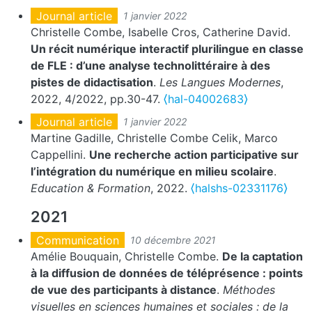
Journal article
1 janvier 2022
Christelle Combe, Isabelle Cros, Catherine David.
Un récit numérique interactif plurilingue en classe
de FLE : d’une analyse technolittéraire à des
pistes de didactisation
.
Les Langues Modernes
,
2022, 4/2022, pp.30-47.
⟨hal-04002683⟩
Journal article
1 janvier 2022
Martine Gadille, Christelle Combe Celik, Marco
Cappellini.
Une recherche action participative sur
l’intégration du numérique en milieu scolaire
.
Education & Formation
, 2022.
⟨halshs-02331176⟩
2021
Communication
10 décembre 2021
Amélie Bouquain, Christelle Combe.
De la captation
à la diffusion de données de téléprésence : points
de vue des participants à distance
.
Méthodes
visuelles en sciences humaines et sociales : de la