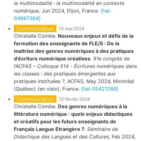
la multimodalité : la multimodalité en contexte
numérique
, Jun 2024, Dijon, France.
⟨hal-
04897364⟩
Communication
15 mai 2024
Christelle Combe.
Nouveaux enjeux et défis de la
formation des enseignants de FLE/S : De la
maitrise des genres numériques à des pratiques
d’écriture numérique créatives
.
91e congrès de
l’ACFAS – Colloque 514 - Écritures numériques dans
les classes : des pratiques émergentes aux
pratiques instituées ?
, ACFAS, May 2024, Montréal
(Québec) (en visio), France.
⟨hal-05421288⟩
Communication
12 février 2024
Christelle Combe.
Des genres numériques à la
littérature numérique : quels enjeux didactiques
et créatifs pour les futurs enseignants de
Français Langue Etrangère ?
.
Séminaire de
Didactique des Langues et des Cultures
, Feb 2024,