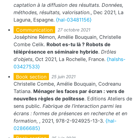
captation à la diffusion des résultats. Données,
méthodes, résultats, valorisation.
, Dec 2021, La
Laguna, Espagne.
⟨hal-03481156⟩
Communication
27 octobre 2021
Joséphine Rémon, Amélie Bouquain, Christelle
Combe Celik.
Robot es-tu là ? Robots de
téléprésence en séminaire hybride
.
Drôles
d'objets
, Oct 2021, La Rochelle, France.
⟨halshs-
03427533⟩
Book section
25 juin 2021
Christelle Combe, Amélie Bouquain, Codreanu
Tatiana.
Ménager les faces par écran : vers de
nouvelles règles de politesse
. Editions Ateliers de
sens public.
Fabrique de l’interaction parmi les
écrans : formes de présences en recherche et en
formation
,
, 2021, 978-2-924925-13-3.
⟨hal-
02866685⟩