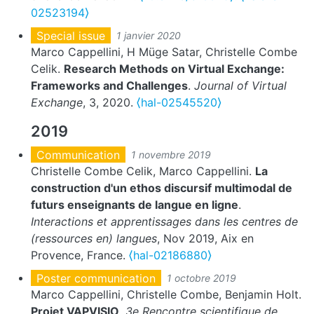
02523194⟩
Special issue
1 janvier 2020
Marco Cappellini, H Müge Satar, Christelle Combe
Celik.
Research Methods on Virtual Exchange:
Frameworks and Challenges
.
Journal of Virtual
Exchange
, 3, 2020.
⟨hal-02545520⟩
2019
Communication
1 novembre 2019
Christelle Combe Celik, Marco Cappellini.
La
construction d'un ethos discursif multimodal de
futurs enseignants de langue en ligne
.
Interactions et apprentissages dans les centres de
(ressources en) langues
, Nov 2019, Aix en
Provence, France.
⟨hal-02186880⟩
Poster communication
1 octobre 2019
Marco Cappellini, Christelle Combe, Benjamin Holt.
Projet VAPVISIO
.
3e Rencontre scientifique de