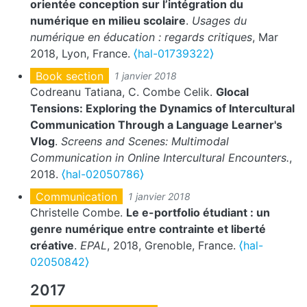
orientée conception sur l’intégration du
numérique en milieu scolaire
.
Usages du
numérique en éducation : regards critiques
, Mar
2018, Lyon, France.
⟨hal-01739322⟩
Book section
1 janvier 2018
Codreanu Tatiana, C. Combe Celik.
Glocal
Tensions: Exploring the Dynamics of Intercultural
Communication Through a Language Learner's
Vlog
.
Screens and Scenes: Multimodal
Communication in Online Intercultural Encounters.
,
2018.
⟨hal-02050786⟩
Communication
1 janvier 2018
Christelle Combe.
Le e-portfolio étudiant : un
genre numérique entre contrainte et liberté
créative
.
EPAL
, 2018, Grenoble, France.
⟨hal-
02050842⟩
2017