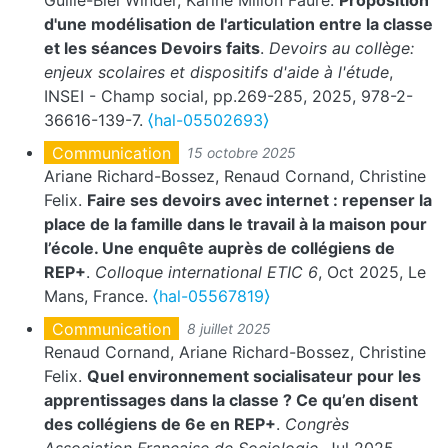
Guille-Biel Winder, Karine Millon Faure.
Proposition
d'une modélisation de l'articulation entre la classe
et les séances Devoirs faits
.
Devoirs au collège:
enjeux scolaires et dispositifs d'aide à l'étude
,
INSEI - Champ social, pp.269-285, 2025, 978-2-
36616-139-7.
⟨hal-05502693⟩
Communication
15 octobre 2025
Ariane Richard-Bossez, Renaud Cornand, Christine
Felix.
Faire ses devoirs avec internet : repenser la
place de la famille dans le travail à la maison pour
l’école. Une enquête auprès de collégiens de
REP+
.
Colloque international ETIC 6
, Oct 2025, Le
Mans, France.
⟨hal-05567819⟩
Communication
8 juillet 2025
Renaud Cornand, Ariane Richard-Bossez, Christine
Felix.
Quel environnement socialisateur pour les
apprentissages dans la classe ? Ce qu’en disent
des collégiens de 6e en REP+
.
Congrès