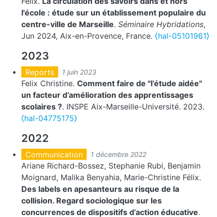
Felix.
La circulation des savoirs dans et hors
l'école : étude sur un établissement populaire du
centre-ville de Marseille
.
Séminaire Hybridations
,
Jun 2024, Aix-en-Provence, France.
⟨hal-05101961⟩
2023
Reports
1 juin 2023
Felix Christine.
Comment faire de "l’étude aidée"
un facteur d’amélioration des apprentissages
scolaires ?
. INSPE Aix-Marseille-Université. 2023.
⟨hal-04775175⟩
2022
Communication
1 décembre 2022
Ariane Richard-Bossez, Stephanie Rubi, Benjamin
Moignard, Malika Benyahia, Marie-Christine Félix.
Des labels en apesanteurs au risque de la
collision. Regard sociologique sur les
concurrences de dispositifs d’action éducative
.