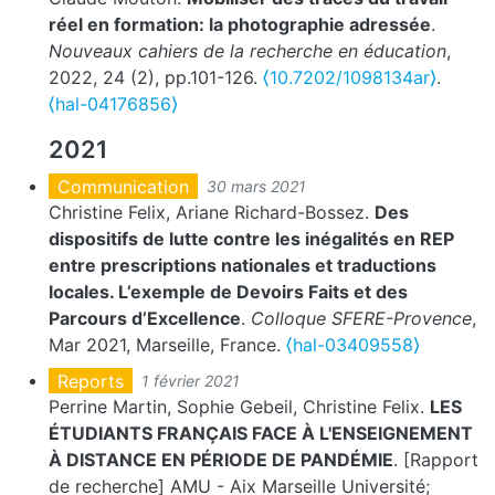
réel en formation: la photographie adressée
.
Nouveaux cahiers de la recherche en éducation
,
2022, 24 (2), pp.101-126.
⟨10.7202/1098134ar⟩
.
⟨hal-04176856⟩
2021
Communication
30 mars 2021
Christine Felix, Ariane Richard-Bossez.
Des
dispositifs de lutte contre les inégalités en REP
entre prescriptions nationales et traductions
locales. L’exemple de Devoirs Faits et des
Parcours d’Excellence
.
Colloque SFERE-Provence
,
Mar 2021, Marseille, France.
⟨hal-03409558⟩
Reports
1 février 2021
Perrine Martin, Sophie Gebeil, Christine Felix.
LES
ÉTUDIANTS FRANÇAIS FACE À L'ENSEIGNEMENT
À DISTANCE EN PÉRIODE DE PANDÉMIE
. [Rapport
de recherche] AMU - Aix Marseille Université;