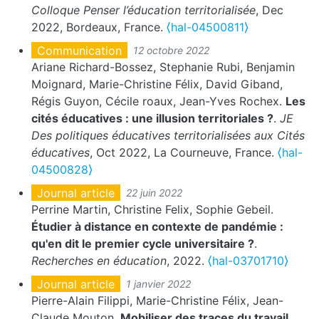
Colloque Penser l’éducation territorialisée
, Dec
2022, Bordeaux, France.
⟨hal-04500811⟩
Communication
12 octobre 2022
Ariane Richard-Bossez, Stephanie Rubi, Benjamin
Moignard, Marie-Christine Félix, David Giband,
Régis Guyon, Cécile roaux, Jean-Yves Rochex.
Les
cités éducatives : une illusion territoriales ?
.
JE
Des politiques éducatives territorialisées aux Cités
éducatives
, Oct 2022, La Courneuve, France.
⟨hal-
04500828⟩
Journal article
22 juin 2022
Perrine Martin, Christine Felix, Sophie Gebeil.
Étudier à distance en contexte de pandémie :
qu'en dit le premier cycle universitaire ?
.
Recherches en éducation
, 2022.
⟨hal-03701710⟩
Journal article
1 janvier 2022
Pierre-Alain Filippi, Marie-Christine Félix, Jean-
Claude Mouton.
Mobiliser des traces du travail