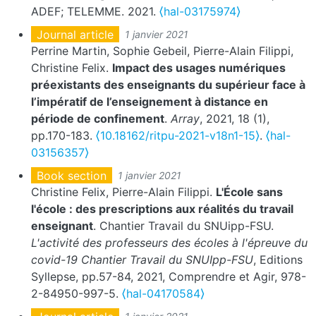
ADEF; TELEMME. 2021.
⟨hal-03175974⟩
Journal article
1 janvier 2021
Perrine Martin, Sophie Gebeil, Pierre-Alain Filippi,
Christine Felix.
Impact des usages numériques
préexistants des enseignants du supérieur face à
l’impératif de l’enseignement à distance en
période de confinement
.
Array
, 2021, 18 (1),
pp.170-183.
⟨10.18162/ritpu-2021-v18n1-15⟩
.
⟨hal-
03156357⟩
Book section
1 janvier 2021
Christine Felix, Pierre-Alain Filippi.
L'École sans
l'école : des prescriptions aux réalités du travail
enseignant
. Chantier Travail du SNUipp-FSU.
L'activité des professeurs des écoles à l'épreuve du
covid-19 Chantier Travail du SNUIpp-FSU
, Editions
Syllepse, pp.57-84, 2021, Comprendre et Agir, 978-
2-84950-997-5.
⟨hal-04170584⟩