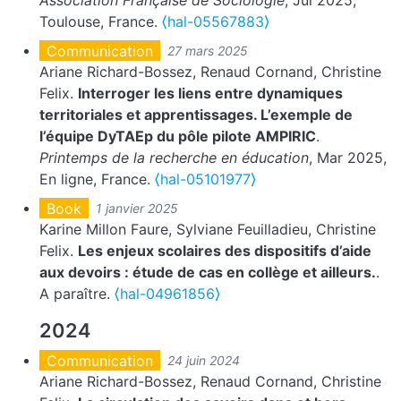
Association Française de Sociologie
, Jul 2025,
Toulouse, France.
⟨hal-05567883⟩
Communication
27 mars 2025
Ariane Richard-Bossez, Renaud Cornand, Christine
Felix.
Interroger les liens entre dynamiques
territoriales et apprentissages. L’exemple de
l’équipe DyTAEp du pôle pilote AMPIRIC
.
Printemps de la recherche en éducation
, Mar 2025,
En ligne, France.
⟨hal-05101977⟩
Book
1 janvier 2025
Karine Millon Faure, Sylviane Feuilladieu, Christine
Felix.
Les enjeux scolaires des dispositifs d’aide
aux devoirs : étude de cas en collège et ailleurs.
.
A paraître.
⟨hal-04961856⟩
2024
Communication
24 juin 2024
Ariane Richard-Bossez, Renaud Cornand, Christine