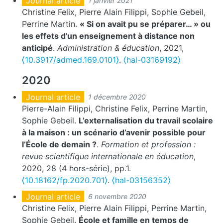
Journal article
1 janvier 2021
Christine Felix, Pierre Alain Filippi, Sophie Gebeil,
Perrine Martin.
« Si on avait pu se préparer… » ou
les effets d’un enseignement à distance non
anticipé
.
Administration & éducation
, 2021,
⟨10.3917/admed.169.0101⟩
.
⟨hal-03169192⟩
2020
Journal article
1 décembre 2020
Pierre-Alain Filippi, Christine Felix, Perrine Martin,
Sophie Gebeil.
L’externalisation du travail scolaire
à la maison : un scénario d’avenir possible pour
l’École de demain ?
.
Formation et profession :
revue scientifique internationale en éducation
,
2020, 28 (4 hors-série), pp.1.
⟨10.18162/fp.2020.701⟩
.
⟨hal-03156352⟩
Journal article
6 novembre 2020
Christine Felix, Pierre Alain Filippi, Perrine Martin,
Sophie Gebeil.
École et famille en temps de