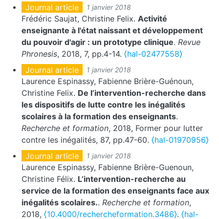
Journal article
1 janvier 2018
Frédéric Saujat, Christine Felix.
Activité
enseignante à l'état naissant et développement
du pouvoir d'agir : un prototype clinique
.
Revue
Phronesis
, 2018, 7, pp.4-14.
⟨hal-02477558⟩
Journal article
1 janvier 2018
Laurence Espinassy, Fabienne Brière-Guénoun,
Christine Felix.
De l’intervention-recherche dans
les dispositifs de lutte contre les inégalités
scolaires à la formation des enseignants
.
Recherche et formation
, 2018, Former pour lutter
contre les inégalités, 87, pp.47-60.
⟨hal-01970956⟩
Journal article
1 janvier 2018
Laurence Espinassy, Fabienne Brière-Guenoun,
Christine Félix.
L’intervention-recherche au
service de la formation des enseignants face aux
inégalités scolaires.
.
Recherche et formation
,
2018,
⟨10.4000/rechercheformation.3486⟩
.
⟨hal-