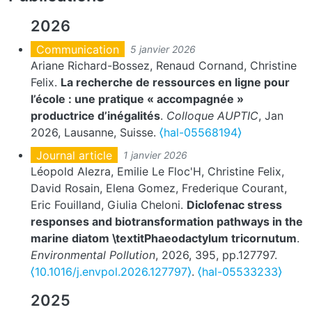
2026
Communication
5 janvier 2026
Ariane Richard-Bossez, Renaud Cornand, Christine
Felix.
La recherche de ressources en ligne pour
l’école : une pratique « accompagnée »
productrice d’inégalités
.
Colloque AUPTIC
, Jan
2026, Lausanne, Suisse.
⟨hal-05568194⟩
Journal article
1 janvier 2026
Léopold Alezra, Emilie Le Floc'H, Christine Felix,
David Rosain, Elena Gomez, Frederique Courant,
Eric Fouilland, Giulia Cheloni.
Diclofenac stress
responses and biotransformation pathways in the
marine diatom \textitPhaeodactylum tricornutum
.
Environmental Pollution
, 2026, 395, pp.127797.
⟨10.1016/j.envpol.2026.127797⟩
.
⟨hal-05533233⟩
2025