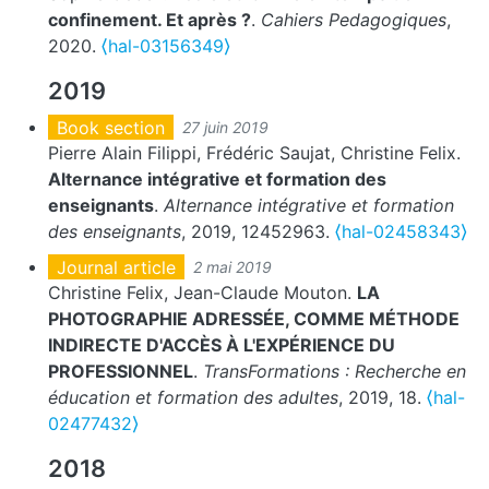
confinement. Et après ?
.
Cahiers Pedagogiques
,
2020.
⟨hal-03156349⟩
2019
Book section
27 juin 2019
Pierre Alain Filippi, Frédéric Saujat, Christine Felix.
Alternance intégrative et formation des
enseignants
.
Alternance intégrative et formation
des enseignants
, 2019, 12452963.
⟨hal-02458343⟩
Journal article
2 mai 2019
Christine Felix, Jean-Claude Mouton.
LA
PHOTOGRAPHIE ADRESSÉE, COMME MÉTHODE
INDIRECTE D'ACCÈS À L'EXPÉRIENCE DU
PROFESSIONNEL
.
TransFormations : Recherche en
éducation et formation des adultes
, 2019, 18.
⟨hal-
02477432⟩
2018