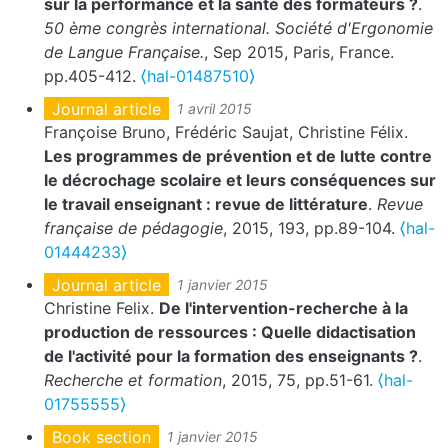
sur la performance et la santé des formateurs ?
.
50 ème congrès international. Société d'Ergonomie
de Langue Française.
, Sep 2015, Paris, France.
pp.405-412.
⟨hal-01487510⟩
Journal article
1 avril 2015
Françoise Bruno, Frédéric Saujat, Christine Félix.
Les programmes de prévention et de lutte contre
le décrochage scolaire et leurs conséquences sur
le travail enseignant : revue de littérature
.
Revue
française de pédagogie
, 2015, 193, pp.89-104.
⟨hal-
01444233⟩
Journal article
1 janvier 2015
Christine Felix.
De l'intervention-recherche à la
production de ressources : Quelle didactisation
de l'activité pour la formation des enseignants ?
.
Recherche et formation
, 2015, 75, pp.51-61.
⟨hal-
01755555⟩
Book section
1 janvier 2015