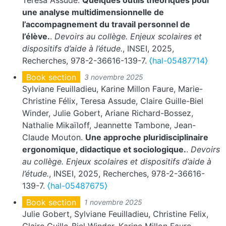
Teresa Assude.
Quelques outils théoriques pour
une analyse multidimensionnelle de
l’accompagnement du travail personnel de
l’élève.
.
Devoirs au collège. Enjeux scolaires et
dispositifs d’aide à l’étude.
, INSEI, 2025,
Recherches, 978-2-36616-139-7.
⟨hal-05487714⟩
Book section
3 novembre 2025
Sylviane Feuilladieu, Karine Millon Faure, Marie-
Christine Félix, Teresa Assude, Claire Guille-Biel
Winder, Julie Gobert, Ariane Richard-Bossez,
Nathalie Mikaïloff, Jeannette Tambone, Jean-
Claude Mouton.
Une approche pluridisciplinaire
ergonomique, didactique et sociologique.
.
Devoirs
au collège. Enjeux scolaires et dispositifs d’aide à
l’étude.
, INSEI, 2025, Recherches, 978-2-36616-
139-7.
⟨hal-05487675⟩
Book section
1 novembre 2025
Julie Gobert, Sylviane Feuilladieu, Christine Felix,