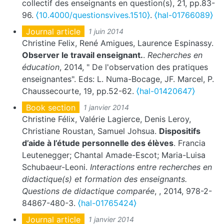
collectif des enseignants en question(s), 21, pp.83-
96.
⟨10.4000/questionsvives.1510⟩
.
⟨hal-01766089⟩
Journal article
1 juin 2014
Christine Felix, René Amigues, Laurence Espinassy.
Observer le travail enseignant.
.
Recherches en
éducation
, 2014, " De l'observation des pratiques
enseignantes". Eds: L. Numa-Bocage, JF. Marcel, P.
Chaussecourte, 19, pp.52-62.
⟨hal-01420647⟩
Book section
1 janvier 2014
Christine Félix, Valérie Lagierce, Denis Leroy,
Christiane Roustan, Samuel Johsua.
Dispositifs
d’aide à l’étude personnelle des élèves
. Francia
Leutenegger; Chantal Amade-Escot; Maria-Luisa
Schubaeur-Leoni.
Interactions entre recherches en
didactique(s) et formation des enseignants.
Questions de didactique comparée
,
, 2014, 978-2-
84867-480-3.
⟨hal-01765424⟩
Journal article
1 janvier 2014