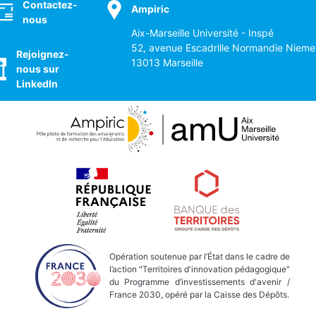
Contactez-
Ampiric
nous
Aix-Marseille Université - Inspé
52, avenue Escadrille Normandie Nieme
Rejoignez-
13013 Marseille
nous sur
LinkedIn
Opération soutenue par l’État dans le cadre de
l’action "Territoires d'innovation pédagogique"
du Programme d’investissements d'avenir /
France 2030, opéré par la Caisse des Dépôts.