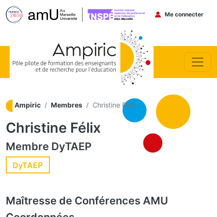
Menu du co
Me connecter
Aller au contenu principal
Ampiric
Membres
Christine Félix
Christine Félix
Membre
DyTAEP
DyTAEP
Maîtresse de Conférences
AMU
Coordonnées