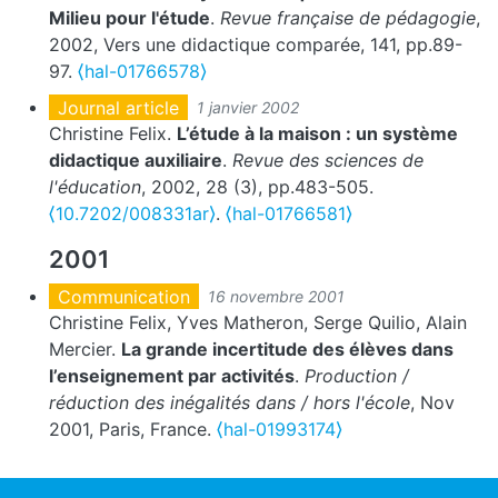
Milieu pour l'étude
.
Revue française de pédagogie
,
2002, Vers une didactique comparée, 141, pp.89-
97.
⟨hal-01766578⟩
Journal article
1 janvier 2002
Christine Felix.
L’étude à la maison : un système
didactique auxiliaire
.
Revue des sciences de
l'éducation
, 2002, 28 (3), pp.483-505.
⟨10.7202/008331ar⟩
.
⟨hal-01766581⟩
2001
Communication
16 novembre 2001
Christine Felix, Yves Matheron, Serge Quilio, Alain
Mercier.
La grande incertitude des élèves dans
l’enseignement par activités
.
Production /
réduction des inégalités dans / hors l'école
, Nov
2001, Paris, France.
⟨hal-01993174⟩
ocial