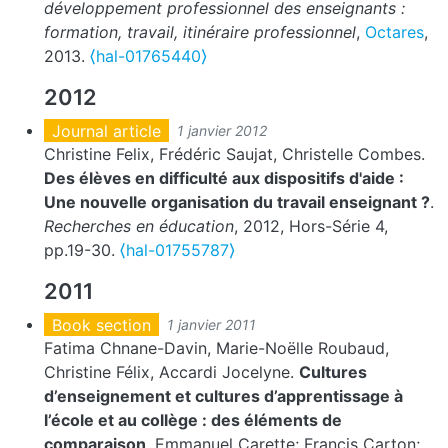
développement professionnel des enseignants :
formation, travail, itinéraire professionnel
,
Octares
,
2013.
⟨hal-01765440⟩
2012
Journal article
1 janvier 2012
Christine Felix, Frédéric Saujat, Christelle Combes.
Des élèves en difficulté aux dispositifs d'aide :
Une nouvelle organisation du travail enseignant ?
.
Recherches en éducation
, 2012, Hors-Série 4,
pp.19-30.
⟨hal-01755787⟩
2011
Book section
1 janvier 2011
Fatima Chnane-Davin, Marie-Noëlle Roubaud,
Christine Félix, Accardi Jocelyne.
Cultures
d’enseignement et cultures d’apprentissage à
l’école et au collège : des éléments de
comparaison
. Emmanuel Carette; Francis Carton;