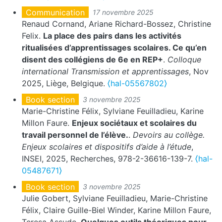
Communication
17 novembre 2025
Renaud Cornand, Ariane Richard-Bossez, Christine
Felix.
La place des pairs dans les activités
ritualisées d’apprentissages scolaires. Ce qu’en
disent des collégiens de 6e en REP+
.
Colloque
international Transmission et apprentissages
, Nov
2025, Liège, Belgique.
⟨hal-05567802⟩
Book section
3 novembre 2025
Marie-Christine Félix, Sylviane Feuilladieu, Karine
Millon Faure.
Enjeux sociétaux et scolaires du
travail personnel de l’élève.
.
Devoirs au collège.
Enjeux scolaires et dispositifs d’aide à l’étude
,
INSEI, 2025, Recherches, 978-2-36616-139-7.
⟨hal-
05487671⟩
Book section
3 novembre 2025
Julie Gobert, Sylviane Feuilladieu, Marie-Christine
Félix, Claire Guille-Biel Winder, Karine Millon Faure,