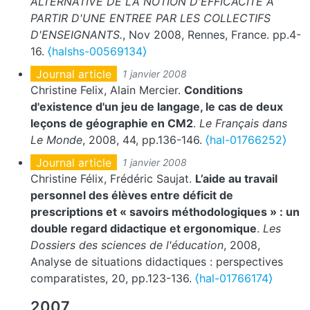
ALTERNATIVE DE LA NOTION D'EFFICACITE A
PARTIR D'UNE ENTREE PAR LES COLLECTIFS
D'ENSEIGNANTS.
, Nov 2008, Rennes, France. pp.4-
16.
⟨halshs-00569134⟩
Journal article
1 janvier 2008
Christine Felix, Alain Mercier.
Conditions
d'existence d'un jeu de langage, le cas de deux
leçons de géographie en CM2
.
Le Français dans
Le Monde
, 2008, 44, pp.136-146.
⟨hal-01766252⟩
Journal article
1 janvier 2008
Christine Félix, Frédéric Saujat.
L’aide au travail
personnel des élèves entre déficit de
prescriptions et « savoirs méthodologiques » : un
double regard didactique et ergonomique
.
Les
Dossiers des sciences de l'éducation
, 2008,
Analyse de situations didactiques : perspectives
comparatistes, 20, pp.123-136.
⟨hal-01766174⟩
2007