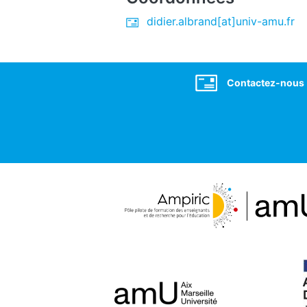
didier.albrand[at]univ-amu.fr
Social
Contactez-nous