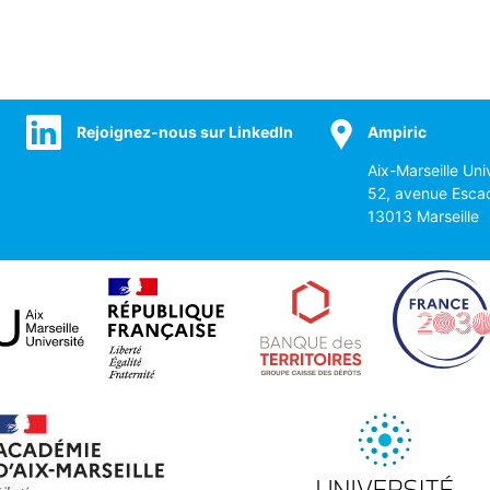
Rejoignez-nous sur LinkedIn
Ampiric
Aix-Marseille Uni
52, avenue Esca
13013 Marseille