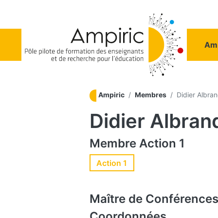
Aller au contenu principal
Na
Amp
Ampiric
Membres
Didier Albra
Didier Albran
Membre
Action 1
Action 1
Maître de Conférence
Coordonnées