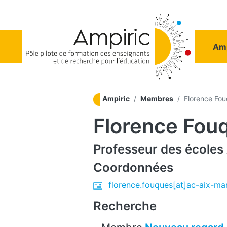
Aller au contenu principal
Na
Amp
Ampiric
Membres
Florence Fo
Florence Fou
Professeur des écoles
Coordonnées
florence.fouques[at]ac-aix-mars
Recherche