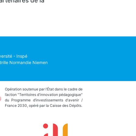
artenaires de la
versité - Inspé
drille Normandie Niemen
Opération soutenue par l’État dans le cadre de
l’action "Territoires d'innovation pédagogique"
du Programme d’investissements d'avenir /
France 2030, opéré par la Caisse des Dépôts.