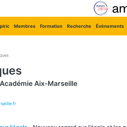
vigation principale
iric
Membres
Formation
Recherche
Évènements
uques
ques
Académie Aix-Marseille
eille.fr