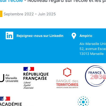
ur l'école
- Nouveau regard sur l’école et les p
E
Septembre 2022
-
Juin 2025
Rejoignez-nous sur LinkedIn
Ampiric
Aix-Marseille Uni
52, avenue Esca
13013 Marseille