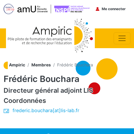
Menu du co
Me connecter
Aller au contenu principal
Ampiric
Membres
Frédéric Bouchara
Frédéric Bouchara
Directeur général adjoint
LIS
Coordonnées
frederic.bouchara[at]lis-lab.fr
ocial