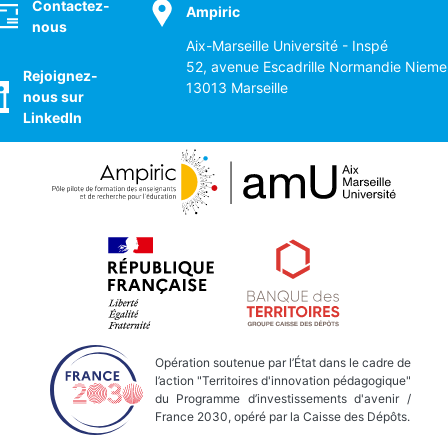
Contactez-
Ampiric
nous
Aix-Marseille Université - Inspé
52, avenue Escadrille Normandie Nieme
Rejoignez-
13013 Marseille
nous sur
LinkedIn
Opération soutenue par l’État dans le cadre de
l’action "Territoires d'innovation pédagogique"
du Programme d’investissements d'avenir /
France 2030, opéré par la Caisse des Dépôts.