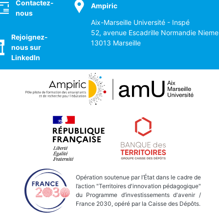
Contactez-
Ampiric
nous
Aix-Marseille Université - Inspé
52, avenue Escadrille Normandie Nieme
Rejoignez-
13013 Marseille
nous sur
LinkedIn
Opération soutenue par l’État dans le cadre de
l’action "Territoires d'innovation pédagogique"
du Programme d’investissements d'avenir /
France 2030, opéré par la Caisse des Dépôts.