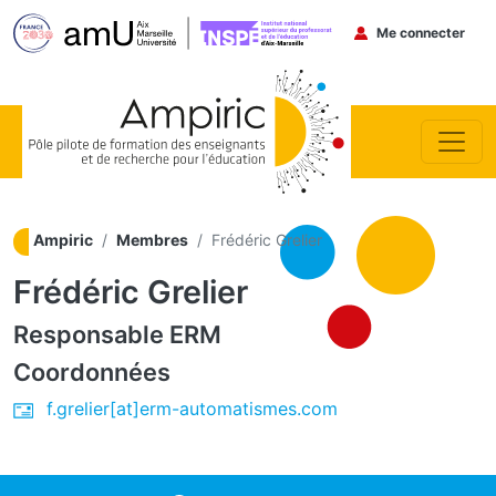
Menu du co
Me connecter
Aller au contenu principal
Ampiric
Membres
Frédéric Grelier
Frédéric Grelier
Responsable
ERM
Coordonnées
f.grelier[at]erm-automatismes.com
ocial