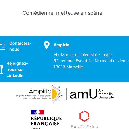
Comédienne, metteuse en scène
ocial
Contactez-
Ampiric
nous
Aix-Marseille Université - Inspé
52, avenue Escadrille Normandie Nieme
Rejoignez-
13013 Marseille
nous sur
LinkedIn