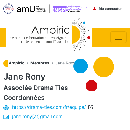
Menu du co
Me connecter
Aller au contenu principal
Ampiric
Membres
Jane Rony
Jane Rony
Associée
Drama Ties
Coordonnées
https://drama-ties.com/fr/equipe/
jane.rony[at]gmail.com