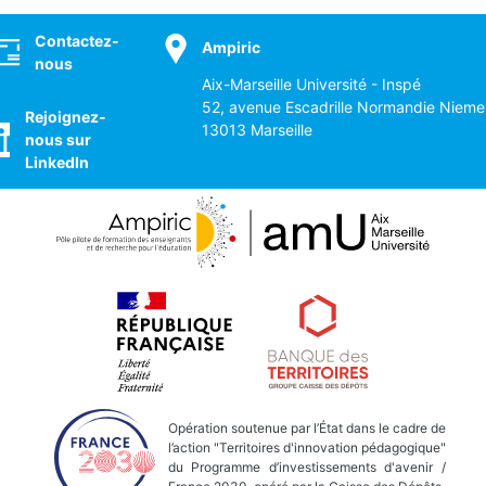
ocial
Contactez-
Ampiric
nous
Aix-Marseille Université - Inspé
52, avenue Escadrille Normandie Nieme
Rejoignez-
13013 Marseille
nous sur
LinkedIn
Opération soutenue par l’État dans le cadre de
l’action "Territoires d'innovation pédagogique"
du Programme d’investissements d'avenir /