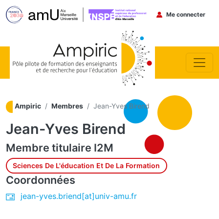
Menu du co
Me connecter
Aller au contenu principal
Ampiric
Membres
Jean-Yves Birend
Jean-Yves Birend
Membre titulaire
I2M
Sciences De L'éducation Et De La Formation
Coordonnées
jean-yves.briend[at]univ-amu.fr