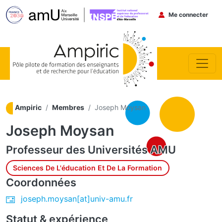
Menu du co
Me connecter
Aller au contenu principal
Ampiric
Membres
Joseph Moysan
Joseph Moysan
Professeur des Universités
AMU
Sciences De L'éducation Et De La Formation
Coordonnées
joseph.moysan[at]univ-amu.fr
Statut & expérience