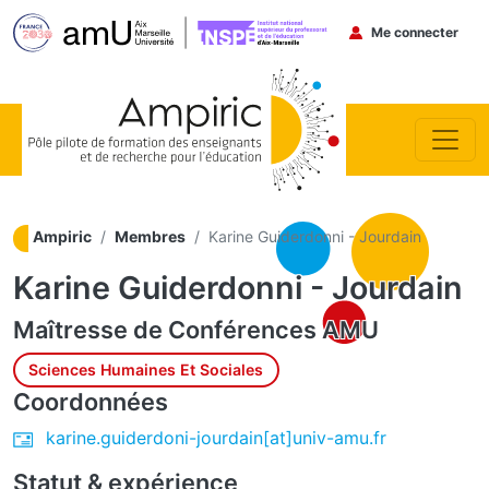
Menu du co
Me connecter
Aller au contenu principal
Ampiric
Membres
Karine Guiderdonni - Jourdain
Karine Guiderdonni - Jourdain
Maîtresse de Conférences
AMU
Sciences Humaines Et Sociales
Coordonnées
karine.guiderdoni-jourdain[at]univ-amu.fr
Statut & expérience