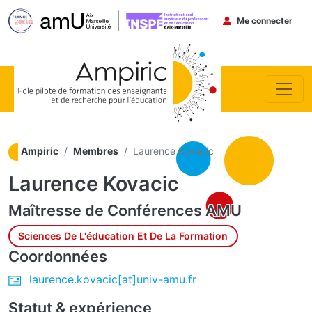
Menu du co
Me connecter
Aller au contenu principal
Ampiric
Membres
Laurence Kovacic
Laurence Kovacic
Maîtresse de Conférences
AMU
Sciences De L'éducation Et De La Formation
Coordonnées
laurence.kovacic[at]univ-amu.fr
Statut & expérience