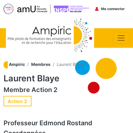
Menu du co
Me connecter
Aller au contenu principal
Ampiric
Membres
Laurent Blaye
Laurent Blaye
Membre
Action 2
Action 2
Professeur
Edmond Rostand
Coordonnées