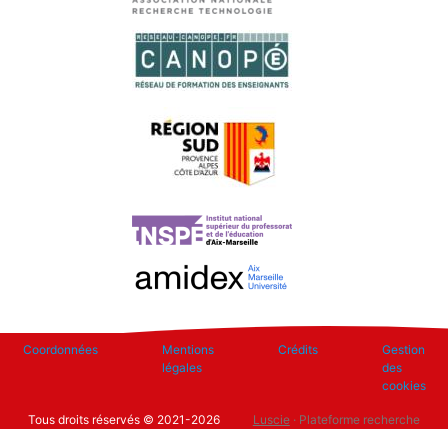
Footer
Coordonnées
Mentions
Crédits
Gestion
légales
des
cookies
Tous droits réservés © 2021-2026
Luscie
· Plateforme recherche