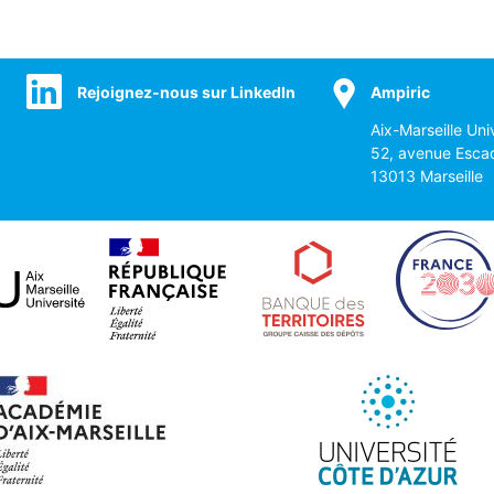
Rejoignez-nous sur LinkedIn
Ampiric
Aix-Marseille Uni
52, avenue Esca
13013 Marseille