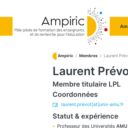
Aller au contenu principal
Na
Amp
Ampiric
Membres
Laurent Prév
Laurent Prévo
Membre titulaire
LPL
Coordonnées
laurent.prevot[at]univ-amu.fr
Statut & expérience
Professeur des Universités
AMU