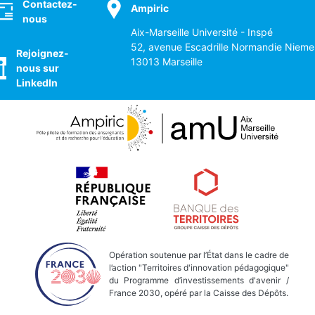
Contactez-
Ampiric
nous
Aix-Marseille Université - Inspé
52, avenue Escadrille Normandie Nieme
Rejoignez-
13013 Marseille
nous sur
LinkedIn
Opération soutenue par l’État dans le cadre de
l’action "Territoires d'innovation pédagogique"
du Programme d’investissements d'avenir /
France 2030, opéré par la Caisse des Dépôts.