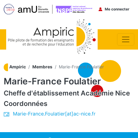
Menu du co
Me connecter
Aller au contenu principal
Ampiric
Membres
Marie-France Foulatier
Marie-France Foulatier
Cheffe d'établissement
Académie Nice
Coordonnées
Marie-France.Foulatier[at]ac-nice.fr
ocial