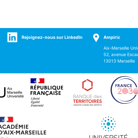
Rejoignez-nous sur LinkedIn
Ampiric
Aix-Marseille Uni
52, avenue Esca
13013 Marseille