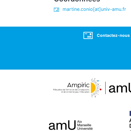
martine.conio[at]univ-amu.fr
Social
Contactez-nous