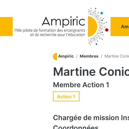
Aller au contenu principal
Na
Amp
Ampiric
Membres
Martine Coni
Martine Coni
Membre
Action 1
Action 1
Chargée de mission
In
Coordonnées