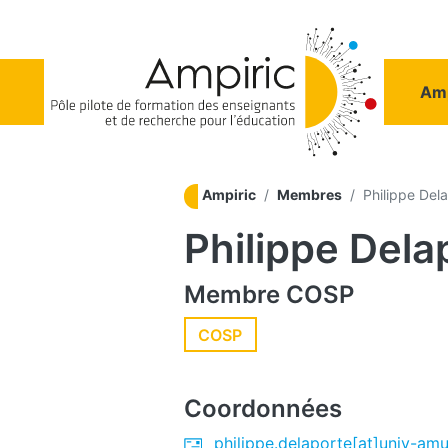
Aller au contenu principal
Na
Amp
Ampiric
Membres
Philippe Del
Philippe Dela
Membre
COSP
COSP
Coordonnées
philippe.delaporte[at]univ-amu