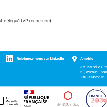
nt délégué (VP recherche)
Rejoignez-nous sur LinkedIn
Ampiric
Aix-Marseille Uni
52, avenue Esca
13013 Marseille