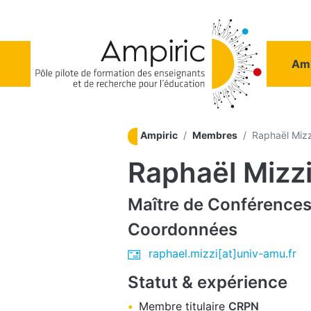
Aller au contenu principal
Na
Amp
Ampiric
Membres
Raphaël Mizz
Raphaël Mizz
Maître de Conférence
Coordonnées
raphael.mizzi[at]univ-amu.fr
Statut & expérience
Membre titulaire
CRPN