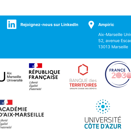
Rejoignez-nous sur LinkedIn
Ampiric
Aix-Marseille Uni
52, avenue Esca
13013 Marseille