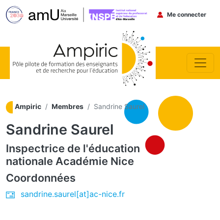
Menu du co
Me connecter
Aller au contenu principal
Ampiric
Membres
Sandrine Saurel
Sandrine Saurel
Inspectrice de l'éducation
nationale
Académie Nice
Coordonnées
sandrine.saurel[at]ac-nice.fr