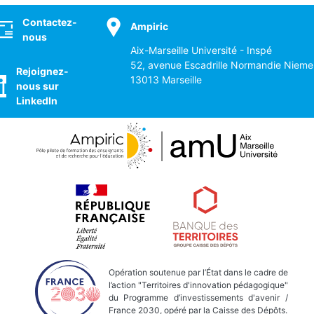
ocial
Contactez-
Ampiric
nous
Aix-Marseille Université - Inspé
52, avenue Escadrille Normandie Nieme
Rejoignez-
13013 Marseille
nous sur
LinkedIn
Opération soutenue par l’État dans le cadre de
l’action "Territoires d'innovation pédagogique"
du Programme d’investissements d'avenir /
France 2030, opéré par la Caisse des Dépôts.