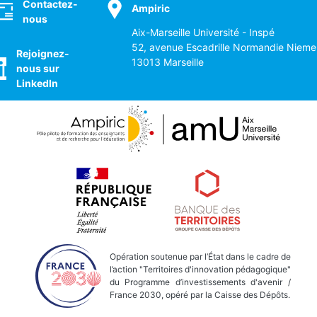
Contactez-
Ampiric
nous
Aix-Marseille Université - Inspé
52, avenue Escadrille Normandie Nieme
Rejoignez-
13013 Marseille
nous sur
LinkedIn
Opération soutenue par l’État dans le cadre de
l’action "Territoires d'innovation pédagogique"
du Programme d’investissements d'avenir /
France 2030, opéré par la Caisse des Dépôts.