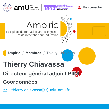
Menu du co
Me connecter
Aller au contenu principal
Ampiric
Membres
Thierry Chiavassa
Thierry Chiavassa
Directeur général adjoint
PIIM
Coordonnées
thierry.chiavassa[at]univ-amu.fr
ocial