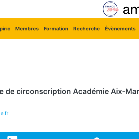
vigation principale
iric
Membres
Formation
Recherche
Évènements
B
e de circonscription
Académie Aix-Mars
e.fr