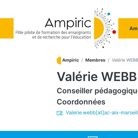
Aller au contenu principal
Na
Amp
Ampiric
Membres
Valérie WEB
Valérie WEBB
Conseiller pédagogiqu
Coordonnées
Valerie.webb[at]ac-aix-marseill
Social