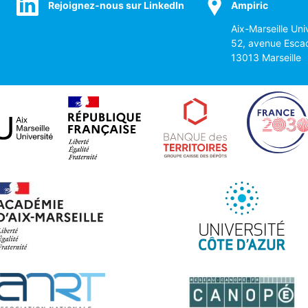
Rejoignez-nous sur LinkedIn
Ampiric
Aix-Marseille Uni
52, avenue Esca
13013 Marseille