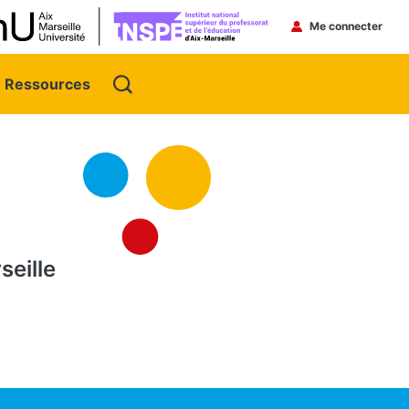
Menu du 
Me connecter
Ressources
eille