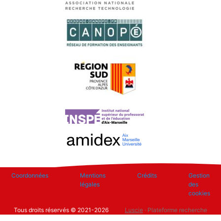
Footer
Coordonnées
Mentions
Crédits
Gestion
légales
des
cookies
Tous droits réservés © 2021-2026
Luscie
· Plateforme recherche