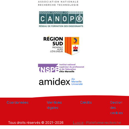
Footer
Coordonnées
Mentions
Crédits
Gestion
légales
des
cookies
Tous droits réservés © 2021-2026
Luscie
· Plateforme recherche