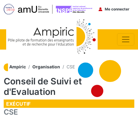
Menu du co
Me connecter
Aller au contenu principal
Ampiric
Organisation
CSE
Conseil de Suivi et
d'Evaluation
EXÉCUTIF
CSE