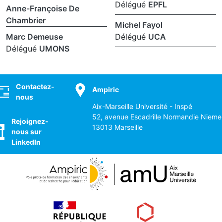
Délégué
EPFL
Anne-Françoise De
Chambrier
Michel Fayol
Marc Demeuse
Délégué
UCA
Délégué
UMONS
ocial
Contactez-
Ampiric
nous
Aix-Marseille Université - Inspé
52, avenue Escadrille Normandie Nieme
Rejoignez-
13013 Marseille
nous sur
LinkedIn