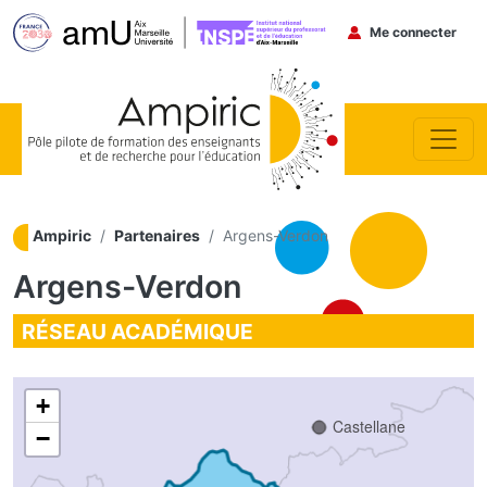
Gap
Menu du co
Me connecter
Aller au contenu principal
Ampiric
Partenaires
Argens-Verdon
Argens-Verdon
Digne-
les-
Bains
RÉSEAU ACADÉMIQUE
Forcalquier
+
Castellane
−