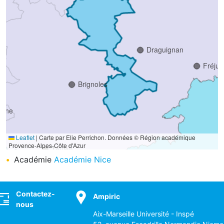
Draguignan
Fréjus
Brignoles
agne
Leaflet
|
Carte par Elie Perrichon. Données © Région académique
Provence-Alpes-Côte d'Azur
Toulon
Hyères
Académie
Académie Nice
La
Seyne-
sur-
Mer
ocial
Contactez-
Ampiric
nous
Aix-Marseille Université - Inspé