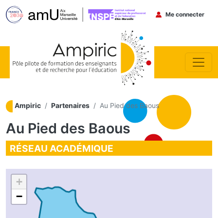
Menu du co
Me connecter
Aller au contenu principal
Ampiric
Partenaires
Au Pied des Baous
Au Pied des Baous
RÉSEAU ACADÉMIQUE
+
−