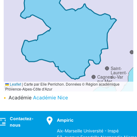
Saint-
Laurent-
Cagnes-
du-Var
sur-Mer
Leaflet
|
Carte par Elie Perrichon. Données © Région académique
Grasse
Provence-Alpes-Côte d'Azur
Académie
Académie Nice
ocial
Contactez-
Ampiric
nous
Antibes
Aix-Marseille Université - Inspé