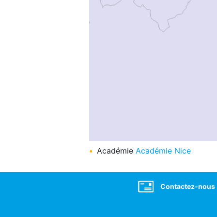
rtuis
Académie
Académie Nice
Brignoles
Social
Contactez-nous
Aubagne