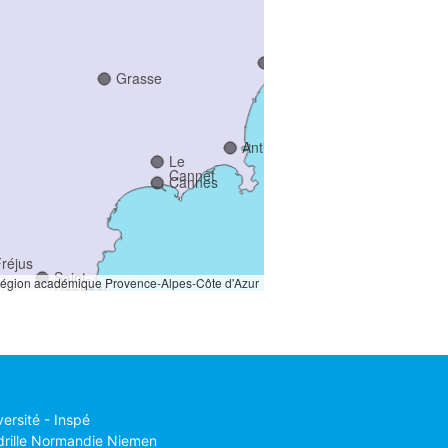
Nice
Saint-
Laurent-
Cagnes-
du-Var
sur-Mer
Grasse
Antibes
Le
Cannet
Cannes
réjus
Saint-
Région académique Provence-Alpes-Côte d'Azur
Raphaël
versité - Inspé
drille Normandie Niemen