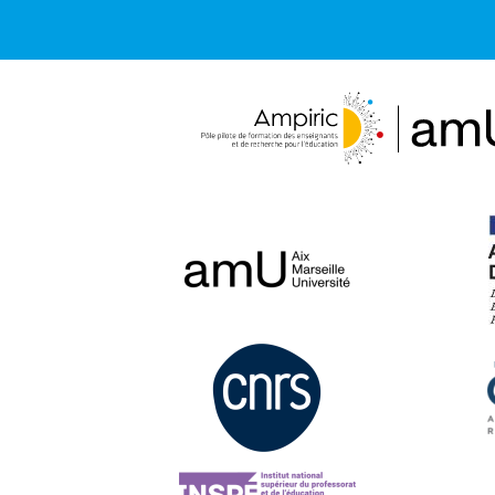
La
Ciotat
Toulon
La
Six-
Seyne-
Fours-
sur-
les-
Mer
Plages