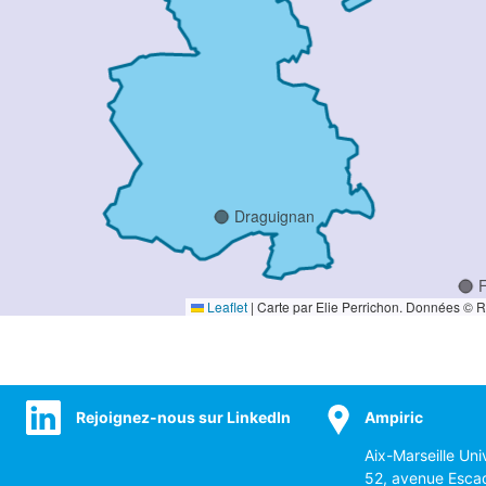
Draguignan
F
Leaflet
|
Carte par Elie Perrichon. Données © 
Sainte-
Rejoignez-nous sur LinkedIn
Ampiric
Maxime
Aix-Marseille Uni
52, avenue Esca