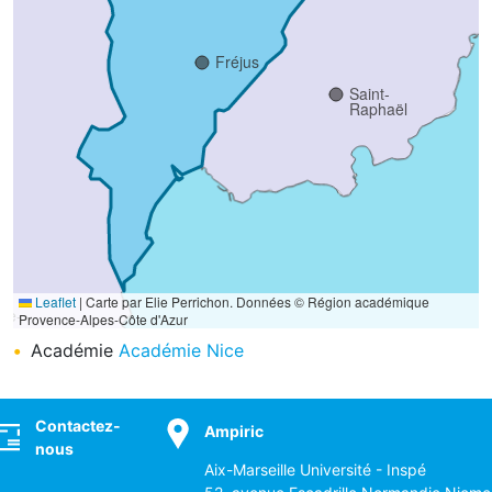
Fréjus
Saint-
Raphaël
Leaflet
|
Carte par Elie Perrichon. Données © Région académique
nte-
Provence-Alpes-Côte d'Azur
ime
Académie
Académie Nice
ocial
Contactez-
Ampiric
nous
Aix-Marseille Université - Inspé