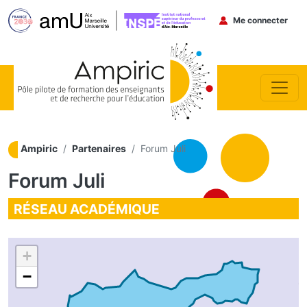
Menu du co
Me connecter
Aller au contenu principal
Ampiric
Partenaires
Forum Juli
Forum Juli
RÉSEAU ACADÉMIQUE
+
−