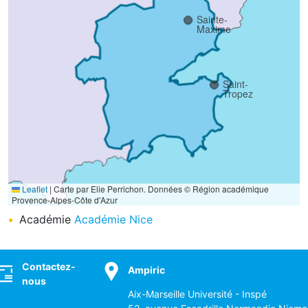
Sainte-
Maxime
Saint-
Tropez
s
Leaflet
|
Carte par Elie Perrichon. Données © Région académique
Provence-Alpes-Côte d'Azur
Académie
Académie Nice
ocial
Contactez-
Ampiric
nous
Aix-Marseille Université - Inspé