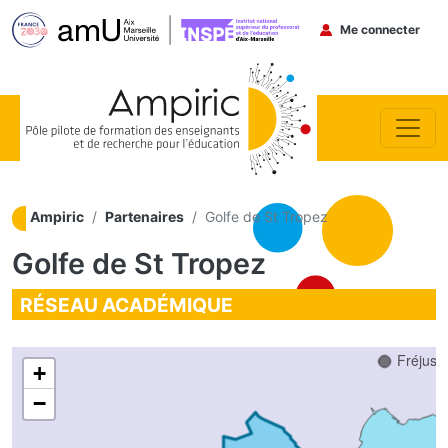
Menu du co
Me connecter
Aller au contenu principal
Ampiric
Partenaires
Golfe de St Tropez
Golfe de St Tropez
Draguignan
RÉSEAU ACADÉMIQUE
Fréjus
+
−