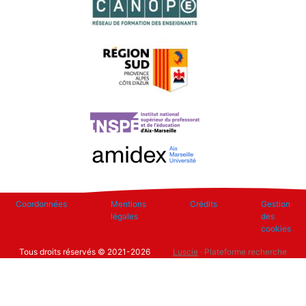
Footer
Coordonnées
Mentions
Crédits
Gestion
légales
des
cookies
Tous droits réservés © 2021-2026
Luscie
· Plateforme recherche