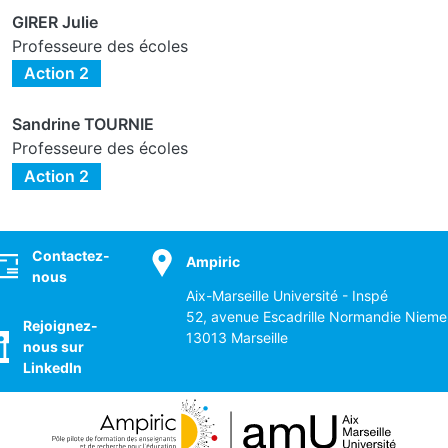
GIRER Julie
Professeure des écoles
Action 2
Sandrine TOURNIE
Professeure des écoles
Action 2
ocial
Contactez-
Ampiric
nous
Aix-Marseille Université - Inspé
52, avenue Escadrille Normandie Nieme
Rejoignez-
13013 Marseille
nous sur
LinkedIn