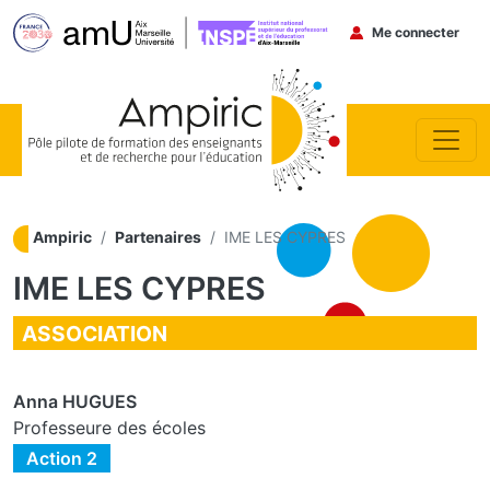
Menu du co
Me connecter
Aller au contenu principal
Ampiric
Partenaires
IME LES CYPRES
IME LES CYPRES
ASSOCIATION
Anna HUGUES
Professeure des écoles
Action 2