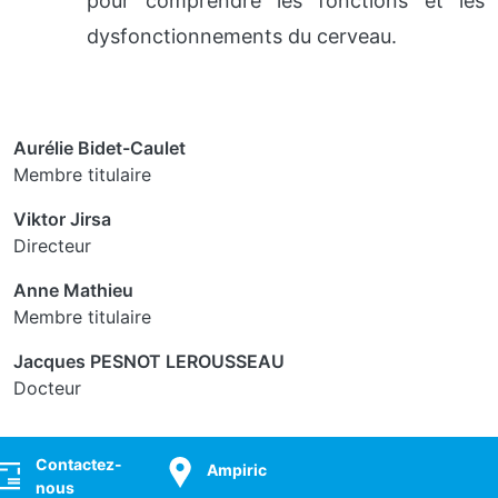
pour comprendre les fonctions et les
dysfonctionnements du cerveau.
Aurélie Bidet-Caulet
Membre titulaire
Viktor Jirsa
Directeur
Anne Mathieu
Membre titulaire
Jacques PESNOT LEROUSSEAU
Docteur
ocial
Contactez-
Ampiric
nous