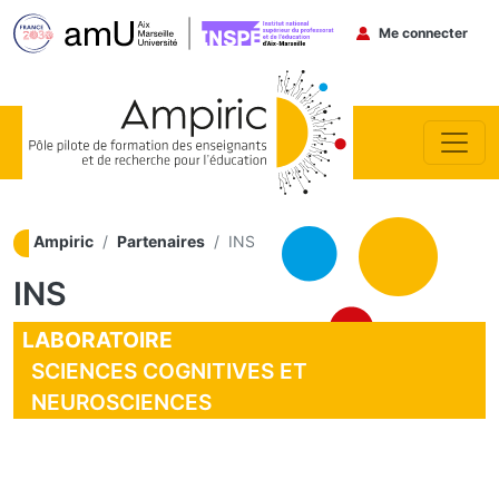
Menu du co
Me connecter
Aller au contenu principal
Ampiric
Partenaires
INS
INS
LABORATOIRE
SCIENCES COGNITIVES ET
NEUROSCIENCES