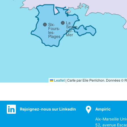
La
Six-
Seyne-
Fours-
sur-
les-
Mer
Plages
Leaflet
|
Carte par Elie Perrichon. Données © 
Rejoignez-nous sur LinkedIn
Ampiric
Aix-Marseille Uni
52, avenue Esca