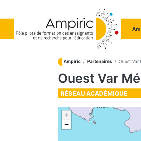
Aller au contenu principal
Na
Amp
eille
Aubagne
Ampiric
Partenaires
Ouest Var 
Ouest Var Mé
RÉSEAU ACADÉMIQUE
La
Ciotat
+
−