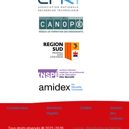
Footer
Coordonnées
Mentions
Crédits
Gestion
légales
des
cookies
Tous droits réservés © 2021-2026
Luscie
· Plateforme recherche