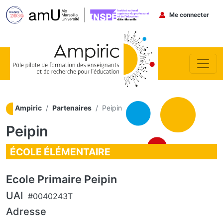
Menu du co
Me connecter
Aller au contenu principal
Ampiric
Partenaires
Peipin
Peipin
ÉCOLE ÉLÉMENTAIRE
Ecole Primaire Peipin
UAI
#0040243T
Adresse