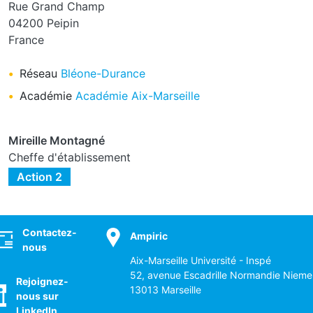
Rue Grand Champ
04200
Peipin
France
Réseau
Bléone-Durance
Académie
Académie Aix-Marseille
Mireille Montagné
Cheffe d'établissement
Action 2
ocial
Contactez-
Ampiric
nous
Aix-Marseille Université - Inspé
52, avenue Escadrille Normandie Nieme
Rejoignez-
13013 Marseille
nous sur
LinkedIn