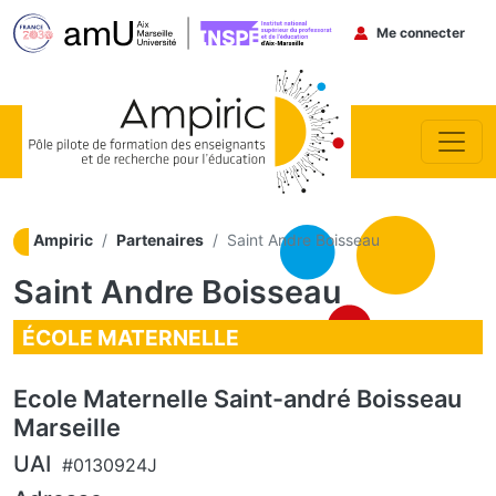
Menu du co
Me connecter
Aller au contenu principal
Ampiric
Partenaires
Saint Andre Boisseau
Saint Andre Boisseau
ÉCOLE MATERNELLE
Ecole Maternelle Saint-andré Boisseau
Marseille
UAI
#0130924J