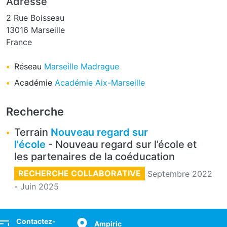
Adresse
2 Rue Boisseau
13016
Marseille
France
Réseau
Marseille Madrague
Académie
Académie Aix-Marseille
Recherche
Terrain
Nouveau regard sur
l'école
- Nouveau regard sur l’école et
les partenaires de la coéducation
RECHERCHE COLLABORATIVE
Septembre 2022
-
Juin 2025
ocial
Contactez-
Ampiric